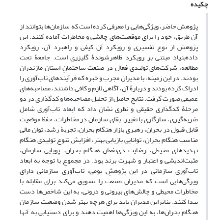
چکیده
پژوهش حاضر، ویژگی‌هایی را معرفی کرده است که سازمان‌ها بتوانند از
آن طریق، خود را برای موقعیت‌های چالشی و مخاطرات آماده کنند. این
پژوهش از نوع تفسیری و رویکرد آن کیفی و راهبرد آن، رویکرد
داده‌بنیاد مبتنی بر رویکرد ظاهرشوندۀ گلیزری است. جامعۀ تحت
مطالعه، شرکت‌های تولیدی فعال در صنعت ساختمانِ استان مازندران
بودند. در این زمینه، با مدیران مجرب و خبره که فرآیندهای تاب‌آوری را
ادراک کرده بودند و دربارۀ آن، آگاهی لازم و کافی داشتند، مصاحبه‌های
عمیقی صورت گرفت. نتایجِ حاصل از تحلیل مصاحبه‌ها و کدگذاری در دو
مرحلۀ کدگذاری حقیقی و نظری نشان داد که ابعاد تاب‌آوری شامل
ضربه‌گیری، سازگاری با تغییر، بقای سازمان در مخاطرات، حفظ موقعیت
قابل قبول در بحران، رهبری بازار هنگام بحران، تجربۀ رشد، توان مالی
مناسب هنگام بحران، توانایی بازیابی بهتر، افزایش تنوع تولیدی هنگام
تهدیدهای محیطی، رضایت ذی‌نفعان هنگام بحران، پویایی سازمان،
مثبت‌اندیشی و اعتبار و شهرت برند بود. در مجموع با توجه به ابعاد
تاب‌آوری سازمانی در این پژوهشِ بومی، تاب‌آوری سازمانی دارای
ویژگی‌هایی است که مدیران صنعت را تشویق می‌کند برای مقابله با
مخاطرات محیطی و چالش‌های بیرونی و درونی، به این شاخص‌ها دست
پیدا کنند. بنابراین مدیران باید برای هرچه بهتر شدن وضعیت سازمان
هنگام بحران‌ها، به این ویژگی‌ها اهمیت دهند و برای دستیابی به آنها