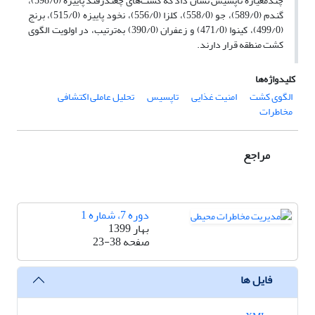
چندمعیارۀ تاپسیس نشان داد که کشت‌های چغندرقند پاییزه (598/0)،
گندم (589/0)، جو (558/0)، کلزا (556/0)، نخود پاییزه (515/0)، برنج
(499/0)، کینوا (471/0) و زعفران (390/0) به‌ترتیب، در اولویت الگوی
کشت منطقه قرار دارند.
کلیدواژه‌ها
الگوی کشت
امنیت غذایی
تاپسیس
تحلیل عاملی اکتشافی
مخاطرات
مراجع
دوره 7، شماره 1
بهار 1399
صفحه
23-38
فایل ها