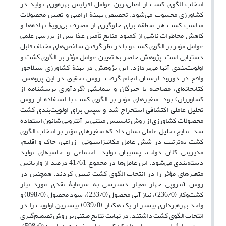
انتخاب الگوی کشت از اصلی‌ترین عوامل افزایش بهره‌وری تولید در
کشاورزی محسوب می‌شود. تخصیص بهینۀ اراضی و تعیین محصولات
مناسب کشت هر منطقه برای جلوگیری از مصرف بی‌رویۀ نهاده‌ها و
کاهش مخاطرات ناشی از کمبود منابع تأمین غذا پس از بررسی علمی
عوامل مؤثر بر الگوی کشت و با در نظر گرفتن شاخص‌های مختلف قابل
دستیابی است. پژوهش حاضر به تعیین عوامل مؤثر بر الگوی کشت و
اولویت‌بندی آنها می‌پردازد. این پژوهش در پهنۀ کشاورزی سیلاخور
واقع در دورود لرستان انجام گرفت. روش تحقیق در این پژوهش،
کتابخانه‌ای، مصاحبه با خبرگان و پیمایشی (گردآوری پرسشنامه از
کشاورزان) بود. متغیرهای مؤثر بر الگوی کشت با استفاده از روش
تحلیل عاملی اکتشافی استخراج شد و سپس برای اولویت‌بندی کشت
محصولات کشاورزی از روش تاپسیس مبتنی بر آنتروپی شانون استفاده
شد. نتایج تحلیل عاملی نشان داد که متغیرهای مؤثر بر انتخاب الگوی
کشت به‌ترتیب در شش عامل مکانیزاسیونی- زراعی، خاک و اقلیم،
مدیریتی کلان دولت، پشتیبان تولید، اجتماعی و حاشیه‌ای تولید
دسته‌بندی می‌شود. این عامل‌ها در مجموع 41/61 درصد از واریانس
متغیرهای مؤثر را در انتخاب الگوی کشت تبیین کردند. همچنین در
روش آنتروپی چهار معیار دسترسی به سرمایۀ نقدی مورد نیاز
کشت‌وکار (236/0)، نیاز آبی محصول (233/0)، سود محصول (098/0) و
واحد بهره‌برداری بیشتر از یک هکتار (039/0) بیشترین اولویت را در
انتخاب الگوی کشت داشتند. در نهایت نتایج مبتنی بر روش تصمیم‌گیری