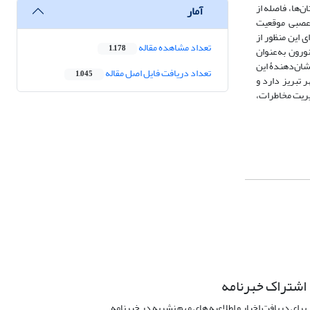
ن‌ها، فاصله از
آمار
 عصبی موقعیت
 این منظور از
تعداد مشاهده مقاله
1,178
 عصبی پرسپترون چندلایه (MLP) با الگوریتم آموزش لونبرگ-مارکوات استفاده شد. برای رسیدن به اهداف پژوهش 104 نقطۀ آموزشی معرفی و 13 نورون به‌عنوان
شان‌دهندۀ این
تعداد دریافت فایل اصل مقاله
1,045
 تبریز دارد و
یریت مخاطرات،
اشتراک خبرنامه
برای دریافت اخبار و اطلاعیه های مهم نشریه در خبرنامه