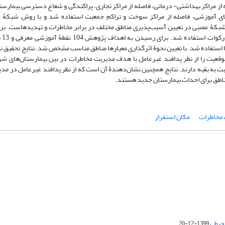
 از مراکز بهداشتی- درمانی، فاصله از مراکز تجاری، پراکندگی و شعاع دسترسی بیمارستا
بری‌های آموزشی، فاصله از مراکز سوخت و تراکم جمعیت استفاده شد و با روش شبکۀ
بکۀ عصبی در تعیین آسیب‌پذیری مناطق مختلف در برابر مخاطرات و تهدیدهاست. برای
روش شبکۀ
طا استفاده شد. با تعیین نحوۀ اثرگذاری معیارها مناطق مناسب مشخص شد. نتایج تحقیق ن
قعیت را از نظر پدافند غیرعامل با هدف مدیریت مخاطرات در بین بیمارستان‌های شهر
ت به بقیه دارند. نتایج همچنین نشان‌دهندۀ آن است که از نظر پدافند غیرعامل در مد
طق برای احداث بیمارستان جدید هستند.
 مخاطرات
مکان استقرار
محیطی
1399-12-20