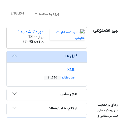
ورود به سامانه
ENGLISH
صبی مصنوعی
دوره 7، شماره 1
بهار 1399
صفحه
77-96
فایل ها
XML
اصل مقاله
1.17 M
هم رسانی
هرهای پرجمعیت
ارجاع به این مقاله
انی رویکردهای
عۀ حاضر از 13 معیار اثرگذار فاصله از مراکز حساس نظامی و