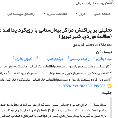
صفحه اصلی
مرور
اطلاعات نشریه
راهنمای نویسندگان
تحلیلی بر پراکنش مراکز بیمارستانی با رویکرد پدافن
(مطالعۀ موردی: شهر تبریز)
نوع مقاله : پژوهشی کاربردی
نویسندگان
2
3
2
1
میلاد باقری
رحیمه رستمی
میثم ارگانی
کیوان باقری
1
کارشناس ارشد سنجش از دور و سیستم اطلاعات جغرافیایی، دانشکدۀ جغرافیا، دا
2
دانشجوی دکتری سنجش از دور و سیستم‌های اطلاعات جغرافیایی، دانشکدۀ جغرافیا
3
استادیار گروه سنجش از دور و سیستم اطلاعات جغرافیایی، دانشکدۀ جغرافیا، دانش
10.22059/jhsci.2020.300398.553
چکیده
بیمارستان از اجزای حیاتی و حساس شهر است که از نظر شرایط مربوط به پدافند 
کشور است که خدمات درمانی مورد نیاز کل استان آذربایجان شرقی و تا حدودی است