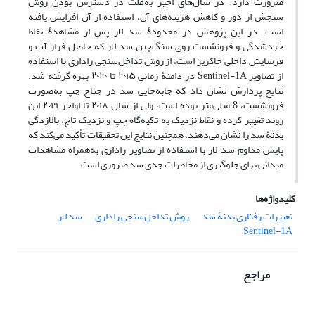
ضرورت دارد. در سال‌های اخیر به‌علت در دسترس بودن روش
سنجش از دور و کاهش هزینه‌های آن، استفاده از آن افزایش یافته
است. در این پژوهش در محدودۀ سد لار پس از مشاهدۀ نقاط
خردشدگی و فرونشست روی سنگ‌چین سد لار که حاصل فرار آب و
فرسایش داخلی خاکریز است، از روش تداخل‌سنجی راداری با استفاده
از تصاویر Sentinel-1A در دامنۀ زمانی ۲۰۱۵ تا ۲۰۲۰ بهره گرفته شد.
نتایج پردازش نشان داد که جابه‌جایی سد در جناح چپ به‌صورت
فرونشست، 8 میلی‌متر بوده است، ولی از سال ۲۰۱۸ تا اواخر ۲۰۱۹ این
روند تغییر کرده و نقاط نزدیک به تکیه‌گاه چپ و نزدیک تاج، بالازدگی
بدنۀ سد را نشان می‌دهند. همچنین نتایج این تحقیقات تأکید می‌کند که
پایش مداوم سد لار با استفاده از تصاویر راداری به‌همراه مشاهدات
میدانی برای جلوگیری از مخاطرات جدی سد ضروری است.
کلیدواژه‌ها
تغییرات رفتاری بدنۀ سد
روش تداخل‌سنجی راداری
سد لار
Sentinel-1A
مراجع