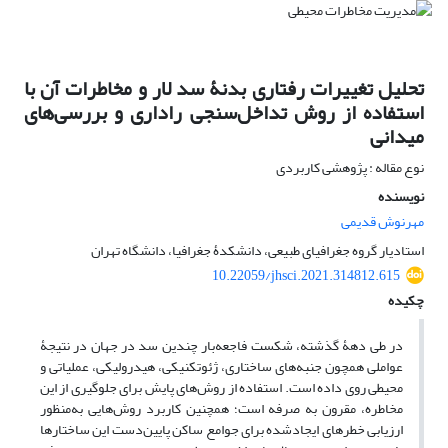
تحلیل تغییرات رفتاری بدنۀ سد لار و مخاطرات آن با
استفاده از روش تداخل‌سنجی راداری و بررسی‌های
میدانی
نوع مقاله : پژوهشی کاربردی
نویسنده
مهرنوش قدیمی
استادیار گروه جغرافیای طبیعی، دانشکدۀ جغرافیا، دانشگاه تهران
10.22059/jhsci.2021.314812.615
چکیده
در طی دهۀ گذشته، شکست فاجعه‌بار چندین سد در جهان در نتیجۀ
عواملی همچون جنبه‌های ساختاری، ژئوتکنیکی، هیدرولیکی، عملیاتی و
محیطی روی داده است. استفاده از روش‌های پایش برای جلوگیری از این
مخاطره، مقرون به ‌صرفه است؛ همچنین کاربرد روش‌هایی به‌منظور
ارزیابی خطرهای ایجادشده برای جوامع ساکن پایین‌دست این ساختارها