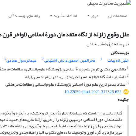
صفحه اصلی
مرور
اطلاعات نشریه
راهنمای نویسندگان
علل وقوع زلزله از نگاه متقدمان دورۀ اسلامی (اواخر قرن د
نوع مقاله : پژوهشی بنیادی
نویسندگان
3
2
1
خلیل اله بیات
فخرالدین احمدی دانش آشتیانی
عبدالرسول عمادی
1
دانشجوی دکتری تاریخ علم دورۀ اسلامی، پژوهشگاه علوم انسانی و مطالعات فرهنگ
2
دانشیار دانشگاه خواجه نصیرالدین طوسی، عمران مهندسی زلزله
3
استاد مدعو تاریخ علم دورۀ اسلامی پژوهشگاه علوم انسانی و مطالعات فرهنگی
10.22059/jhsci.2021.317526.622
چکیده
گمان غالب بر آن است که مسلمانان نظریۀ «بخارِ تر و خشک» یا «اَبخَرِه و اَدخَنِه
دانشمندان دورۀ اسلامی در تبیین زلزله را از طریق ارائۀ نظریه‌های جدید ن
عوامل طبیعی وقوع زلزله به‌مثابۀ مخاطرۀ طبیعی چه نوآوری‌هایی داشته‌اند؟ 
می‌پردازد و با گردآوری و توصیف داده‌های مکتوب آنها را طبقه‌بندی و تجزیه‌و‌تح