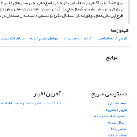
تر و خشک و با آگاهی از ضعف این نظریه در پاسخ‌دهی به پرسش‌های مقدرِ خود 
بی‌بارانی»،«ریزشِ غارها و گودال‌های بزرگ زیرِ زمین»،«افتادن کوه‌ها، ریزش ق
طرح این نظریه‌های نوآورانه، از استقلال فکری و فلسفی دانشمندان مسلمان در ت
کلیدواژه‌ها
تاریخ زلزله‌شناسی
زلزله
زمین‌لرزه
عوامل وقوع زلزله
مخاطرات طبیعی 
مراجع
دسترسی سریع
آخرین اخبار
صفحه اصلی
جایگاه علمی نشریه مدیریت مخاطرات 
درباره نشریه
اعضای هیات تحریریه
ارسال مقاله
تماس با ما
نقشه سایت