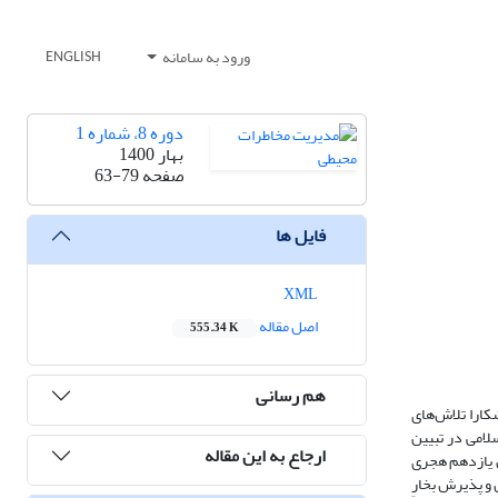
ورود به سامانه
ENGLISH
دوره 8، شماره 1
بهار 1400
صفحه
63-79
فایل ها
XML
اصل مقاله
555.34 K
هم رسانی
شکارا تلاش‌های
لامی در تبیین
ارجاع به این مقاله
ن یازدهم هجری
 و پذیرش بخارِ