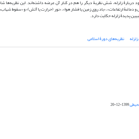
دربارۀ زلزله، شش نظریۀ دیگر را هم در کنار آن عرضه داشته‌اند. این نظریه‌ها شامل
لل و دماغۀ ارتفاعات»، «باد روی زمین یا فشار هوا»، «نور (حرارت یا آتش)» و «سقوط شها
بیین پدیدۀ زلزله حکایت دارد.
زلزله
نظریه‌های دورۀ اسلامی
محیطی
1399-12-20