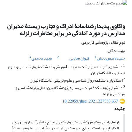
واکاوی پدیدارشناسانۀ ادراک و تجارب زیستۀ مدیران
مدارس در مورد آمادگی در برابر مخاطرات زلزله
نوع مقاله : پژوهشی کاربردی
نویسندگان
3
2
1
حمیده فیض بخش
کیوان صالحی
مجید محمدی
1
دانشجوی کارشناسی ارشد تحقیقات آموزشی، دانشکدۀ روان‌شناسی و علوم
تربیتی، دانشگاه تهران
2
استادیار دانشکده روان‌شناسی و علوم تربیتی، دانشگاه تهران
3
دانشیار پژوهشکدۀ مهندسی سازه پژوهشگاه بین‌المللی زلزله‌شناسی و
مهندسی زلزله
10.22059/jhsci.2021.327535.657
چکیده
ارتقای ایمنی مدارس کشور به‌عنوان کانون تجمع دانش‌آموزان، ضرورتی
انکارناپذیر است. برای بهره‌مندی از مدرسۀ ایمن، علاوه‌بر سازۀ