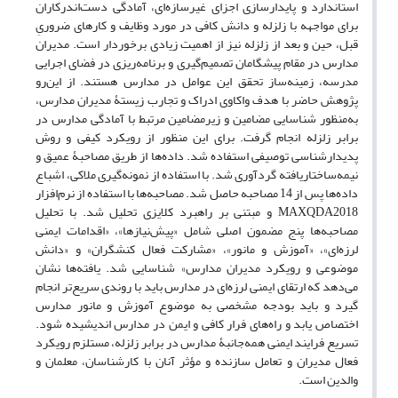
استاندارد و پایدارسازی اجزای غیرسازه‌ای، آمادگی دست‌اندرکاران
برای مواجهه با زلزله و دانش کافی در مورد وظایف و کارهای ضروریِ
قبل، حین و بعد از زلزله نیز از اهمیت زیادی برخوردار است. مدیران
مدارس در مقام پیشگامان تصمیم‌گیری و برنامه‌ریزی در فضای اجرایی
مدرسه، زمینه‌ساز تحقق این عوامل در مدارس هستند. از این‌رو
پژوهش حاضر با هدف واکاوی ادراک و تجارب زیستۀ مدیران مدارس،
به‌منظور شناسایی مضامین و زیرمضامین مرتبط با آمادگی مدارس در
برابر زلزله انجام گرفت. برای این منظور از رویکرد کیفی و روش
پدیدارشناسی توصیفی استفاده شد. داده‌ها از طریق مصاحبۀ عمیق و
نیمه‌ساختاریافته گردآوری شد. با استفاده از نمونه‌گیری ملاکی، اشباع
داده‌ها پس از 14 مصاحبه حاصل شد. مصاحبه‌ها با استفاده از نرم‌افزار
MAXQDA2018 و مبتنی بر راهبرد کلایزی تحلیل شد. با تحلیل
مصاحبه‌ها پنج مضمون اصلی شامل «پیش‌نیازها»، «اقدامات ایمنی
لرزه‌ای»، «آموزش و مانور»، «مشارکت فعال کنشگران» و «دانش
موضوعی و رویکرد مدیران مدارس» شناسایی شد. یافته‌ها نشان
می‌دهد که ارتقای ایمنی لرزه‌ای در مدارس باید با روندی سریع‌تر انجام
گیرد و باید بودجه مشخصی به موضوع آموزش و مانور مدارس
اختصاص یابد و راه‌های فرار کافی و ایمن در مدارس اندیشیده شود.
تسریع فرایند ایمنی همه‌جانبۀ مدارس در برابر زلزله، مستلزم رویکرد
فعال مدیران و تعامل سازنده و مؤثر آنان با کارشناسان، معلمان و
والدین است.