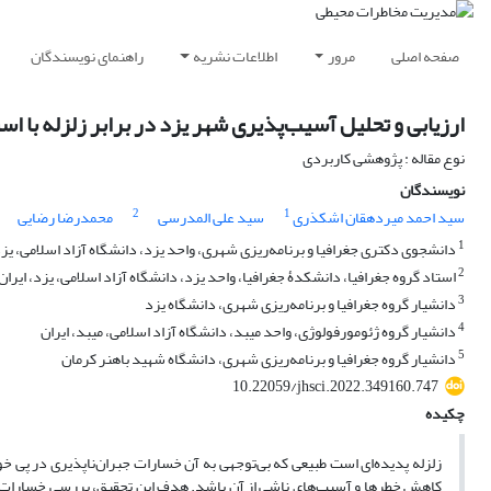
صفحه اصلی
مرور
اطلاعات نشریه
راهنمای نویسندگان
ارزیابی و تحلیل آسیب‌پذیری شهر یزد در برابر زلزله با اس
نوع مقاله : پژوهشی کاربردی
نویسندگان
2
1
سید احمد میردهقان اشکذری
سید علی المدرسی
محمدرضا رضایی
1
دانشجوی دکتری جغرافیا و برنامه‌ریزی شهری، واحد یزد، دانشگاه آزاد اسلامی، یزد
2
استاد گروه جغرافیا، دانشکدۀ جغرافیا، واحد یزد، دانشگاه آزاد اسلامی، یزد، ایران
3
دانشیار گروه جغرافیا و برنامه‌ریزی شهری، دانشگاه یزد
4
دانشیار گروه ژئومورفولوژی، واحد میبد، دانشگاه آزاد اسلامی، میبد، ایران
5
دانشیار گروه جغرافیا و برنامه‌ریزی شهری، دانشگاه شهید باهنر کرمان
10.22059/jhsci.2022.349160.747
چکیده
زلزله پدیده‌ای است طبیعی که بی‌توجهی به آن خسارات جبران‌ناپذیری در پی خو