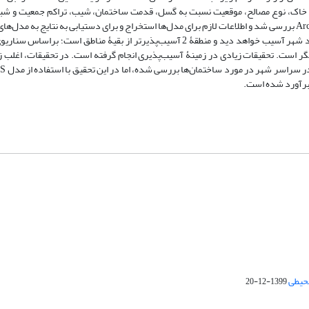
خاک، نوع مصالح، موقعیت نسبت به گسل، قدمت ساختمان، شیب، تراکم جمعیت و شبکۀ 
گرفته شد. عوامل استفاده‌شده به‌صورت لایه‌های جداگانه در نرم‌افزار ArcGIS10 بررسی شد و اطلاعات لازم برای مدل‌ها استخراج و برای دستیابی به نتای
وارد شد. نتایج تحقیق نشان می‌دهد که براساس سناریوی گسل انار، 21 درصد شهر آسیب خواهد دید و منطقۀ 2 آسیب‌پذیرتر از بقیۀ م
ید و منطقۀ 2 آسیب‌پذیرتر از مناطق دیگر است. تحقیقات زیادی در زمینۀ آسیب‌پذیری انجام گرفته است. در تحقیقات، اغ
برآورد شده است.
محیطی
1399-12-20