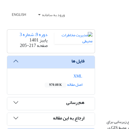
ورود به سامانه
ENGLISH
دوره 9، شماره 3
پاییز 1401
صفحه
205-217
فایل ها
XML
اصل مقاله
970.08 K
هم رسانی
ارجاع به این مقاله
زیربنایی برای
کاهش خطرها و آسیب‌های ناشی از آن باشد. هدف این تحقیق، بررسی خسارات ناشی از زلزله در شهر یزد با استفاده از مدل RADIUS و فرایند تحلیل سلسله‌مراتبی در محیط GIS در