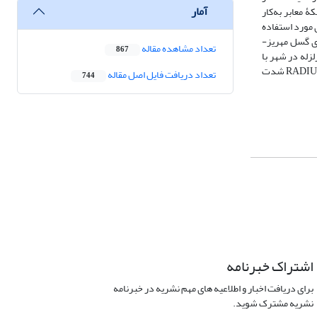
آمار
معابر به‌کار
ج به مدل‌های مورد استفاده
ناطق است؛ براساس سناریوی گسل مهریز-
تعداد مشاهده مقاله
867
لب زلزله در شهر با
داده‌های مکانی و براساس مدل‌های تصمیم‌گیری چندمعیاره و با شدت یکسان در سراسر شهر در مورد ساختمان‌ها بررسی شده، اما در این تحقیق با استفاده از مدل RADIUS شدت
تعداد دریافت فایل اصل مقاله
744
اشتراک خبرنامه
برای دریافت اخبار و اطلاعیه های مهم نشریه در خبرنامه
نشریه مشترک شوید.