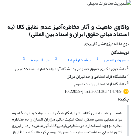
واکاوی ماهیت و آثار مخاطره‌آمیز عدم تطابق کالا (به
استناد مبانی حقوق ایران و اسناد بین المللی)
نوع مقاله : پژوهشی کاربردی
نویسندگان
3
2
1
خسرو ابراهیمی
بهشید ارفع نیا
علی آل بویه
1
دانشجوی دکتری حقوق خصوصی دانشگاه آزاد واحد امارات متحده عربی
2
دانشگاه آزاد اسلامی واحد تهران مرکز
3
دانشگاه آزاد اسلامی واحد یاسوج
10.22059/jhsci.2023.363414.789
چکیده
اهمیت رعایت ایمنی کالاها امری انکارناپذیر است. تولید و عرضۀ انبوه
مواد غذایی سمی ممکن است امنیت جانی هزاران انسان را به مخاطره
اندازد. وجود استاندارد در تشخیص ایمنی کالا تأثیر مهمی دارد. از این‌رو
کشورها برای محافظت محیط زیست مقرراتی وضع کرده‌اند که حداقلی از