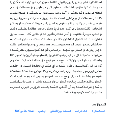
استانداردهای ایمنی را برای انواع کالاها معین کرده و تولیدکنندگان را
به رعایت آنها ملزم داشته‌اند. به‌طور کلی در طول روز معاملات زیادی
انجام می‌پذیرد که بخشی از آنها به‌درستی صورت نمی‌گیرد. عدم انطباق
کالا در معاملات از بیع‌هایی است که به بروز خسارات و ضررهایی به
طرفین منجر می‌شود و آثار حقوقی خاصی را بر فروشنده، خریدار و حتی
اشخاص ثالث تحمیل می‌کند. هدف پژوهش حاضر مطالعۀ تطبیقی دقیق
و علمی دربارۀ ماهیت و آثار مخاطره‌آمیز عدم تطابق کالا است. نتایج
نشان داد که تطابق نداشتن کالا در معاملات مختلف ممکن است به
مخاطراتی منجر شود که هم فروشنده، هم مشتری و هم اشخاص ثالث
دچار زیان‌ها و خساراتی شوند. براساس قواعد کنوانسیون نقض‌کننده
می‌تواند عدم انطباق در ایفای تعهداتش را با تسلیم جایگزین یا تعمیر کالا
و اسناد و مدارک جبران کند. مع‌هذا هر نوع حق مطالبۀ خسارت به‌نحوی
‌که در این کنوانسیون مقرر شده برای مشتری محفوظ است. در حقوق
مدنی ایران نیز چنانچه عیب یا نقص فنی در کالای فروخته‌شده مشاهده
شود فروشنده باید برای رفع عیب، یا تعویض بدون اخذ وجه یا پرداخت
خسارت اقدام کند. چنانچه خسارات واردشده ناشی از عیب یا بی‌کیفیتی
باشد و عرضه‌کننده به آن آگاهی داشته باشد، افزون‌بر جبران خسارت
به مجازات محکوم خواهد شد.
کلیدواژه‌ها
استاندارد
مخاطرات
اسناد بین‌المللی
ایمنی
عدم تطابق کالا