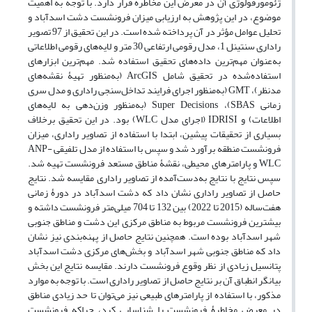
ژئومورفولوژی آن در معرض این مخاطره قرار دارد. با توجه به اهمیت
موضوع، در این پژوهش به ارزیابی میزان فرونشست دشت اسدآباد و
تحلیل عوامل مؤثر در آن پرداخته شده است. در این تحقیق از 97 تصویر
راداری سنتینل 1، مدل رقومی ارتفاعی 30 متر و لایه‌های رقومی اطلاعاتی
به‌عنوان مهم‌ترین داده‌های تحقیق استفاده شد. مهم‌ترین ابزارهای
استفاده‌شده در تحقیق شامل ArcGIS (به‌منظور تهیۀ نقشه‌های
مدنظر)، GMT (به‌منظور اجرای فرایند تداخل‌سنجی راداری و مدل سری
زمانی SBAS)، Super Decisions (به‌منظور وزن‌دهی به لایه‌های
اطلاعات) و IDRISI (اجرای مدل WLC) بود. در این تحقیق برخلاف
بسیاری از تحقیقات پیشین، ابتدا با استفاده از تصاویر راداری، میزان
فرونشست منطقه برآورد شد و سپس با استفاده از مدل تلفیقی ANP-
WLC و پارامترهای محیطی، نقشۀ مناطق مستعد فرونشست تهیه شد.
سپس نتایج با نتایج به‌دست‌آمده از تصاویر راداری مقایسه شد. نتایج
حاصل از تصاویر راداری نشان داد که دشت اسدآباد در دورۀ زمانی
هفت‌ساله (2015 تا 2022) بین 132 تا 704 میلی‌متر فرونشست داشته و
بیشترین فرونشست مربوط به مناطق مرکزی این دشت و مناطق جنوبی
شهر اسدآباد بوده است. همچنین نتایج حاصل از پهنه‌بندی نیز نشان
داد که مناطق جنوبی شهر اسدآباد و بخش‌های مرکزی دشت اسدآباد
پتانسیل زیادی از نظر وقوع فرونشست دارند. مقایسه نتایج این بخش
بیانگر انطباق آن بر نتایج حاصل از تصاویر راداری است. با توجه به موارد
مذکور، با استفاده از پارامترهای طبیعی نیز می‌توان تا حد زیادی مناطق
در معرض مخاطرۀ فرونشست را شناسایی کرد، چراکه فرونشست