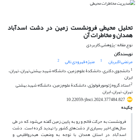
تحلیل محیطی فرونشست زمین در دشت اسدآباد
همدان و مخاطرات آن
نوع مقاله : پژوهشی کاربردی
نویسندگان
2
1
مرتضی اکبریان
منیژه قهرودی تالی
1
دانشجوی دکتری، دانشکدۀ علوم زمین، دانشگاه شهید بهشتی تهران، تهران،
ایران
2
استاد گروه ژئومورفولوژی، دانشکدۀ علوم زمین، دانشگاه شهید بهشتی
تهران، تهران، ایران
10.22059/jhsci.2024.377484.827
چکیده
فرونشست به حرکت قائم و رو به پایین زمین گفته می‌شود که در طی
سال‌های اخیر بسیاری از دشت‌های کشور را تهدید کرده است. دشت
اسدآباد در استان همدان با توجه به وضعیت هیدرواقلیمی و