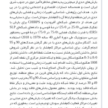
بارش‌های حدی از مهم‌ترین پدیده‌های مخاطره‌آمیز جوی در جنوب شرق
ایران است و همه‌ساله خسارات اقتصادی و اجتماعی زیادی را در پی
دارد. هدف این پژوهش، شناسایی تغییرات زمانی و فضایی بارش‌های
حدی در این منطقه و ارتباط آن با کم‌فشار سودان است. برای دستیابی به
این هدف از داده‌های شبکه‌ای آفرودیت و CHIRPS برای بارش با
تفکیک فضایی (25/0 در 25/0) درجۀ قوسی و داده‌های شبکه‌ای SLP
(ER5) با قدرت تفکیک فضایی (75/0 در 75/0) درجۀ قوسی به‌منظور
بررسی سینوپتیک طی دورة آماری 40 ساله (1979 تا 2018) استفاده
شد. آشکارسازی بارش‌های حدی با در نظر گرفتن صدک‌های 90 و 95
انجام گرفت. برای شناسایی مراکز کم‌فشار با در نظر گرفتن شروطی
شامل داشتن کمترین فشار نسبت به هشت نقطۀ اطراف، داشتن تفاضل
8/0 تا 8/3 هکتوپاسکال بین نقاط و اینکه فشار مرکزی آن نقطه کمتر از
1008 هکتوپاسکال باشد اقدام شد تغییرات زمانی و فضایی با استفاده
از روش ناپارامتریک من-کندال اصلاح‌شده و شیب سن تحلیل شد.
نتایج بخش اول نشان داد که بارش‌های فرین در سطح منطقه، توزیع
فضایی متفاوتی نشان می‌دهند و براساس صدک 90 و 95 به‌ترتیب حدود
49 و 30 درصد از نقاط شبکه دارای روند مثبت و معنی‌دار و دیگر نقاط
شبکه فاقد روند بودند. به‌طور معمول بخش‌های فاقد روند در بخش
میانی منطقه که گاه فاقد ایستگاه هواشناسی است رخ داده است. نتایج
بخش سینوپتیک بیانگر این است که تغییرات بارش‌های حدی مبتنی بر
تغییرات مراکز فعالیت کم‌فشار سودان توجیه‌پذیر است. به‌طوری که در