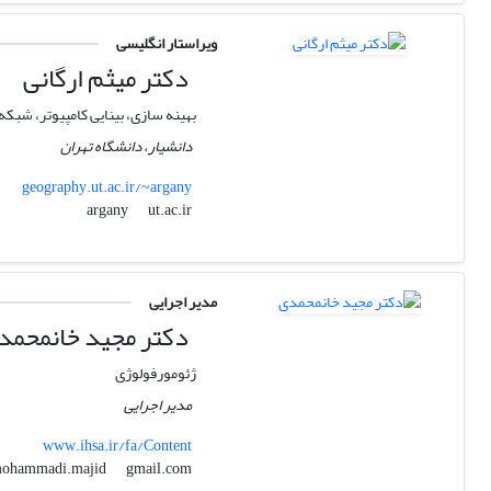
ویراستار انگلیسی
دکتر میثم ارگانی
بهینه سازی، بینایی کامپیوتر، شب
دانشیار، دانشگاه تهران
geography.ut.ac.ir/~argany
ut.ac.ir
argany
مدیر اجرایی
دکتر مجید خانمحمد
ژئومورفولوژی
مدیر اجرایی
www.ihsa.ir/fa/Content
gmail.com
khanmohammadi.majid