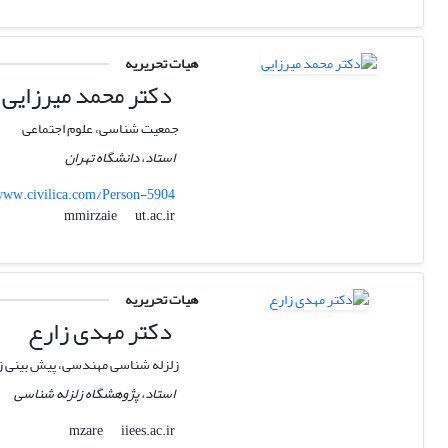
هیات تحریریه
دکتر محمد میرزایی
جمعیت شناسی، علوم اجتماعی
استاد، دانشگاه تهران
ww.civilica.com/Person-5904
ut.ac.ir
mmirzaie
هیات تحریریه
دکتر مهدی زارع
زلزله شناسی مهندسی، پیش بینی ز
استاد، پژوهشگاه زلزله شناسی
iiees.ac.ir
mzare