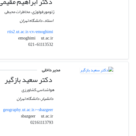
دکتر ابراهیم مقیمی
ژئومورفولوژی، مخاطرات محیطی
استاد، دانشگاه تهران
rtis2.ut.ac.ir/cv/emoghimi
ut.ac.ir
emoghimi
021-61113532
مدیر داخلی
دکتر سعید بازگیر
هواشناسی کشاورزی
دانشیار، دانشگاه تهران
geography.ut.ac.ir/~sbazgeer
ut.ac.ir
sbazgeer
02161113793