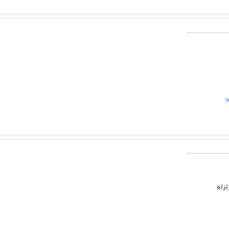
w
لزله