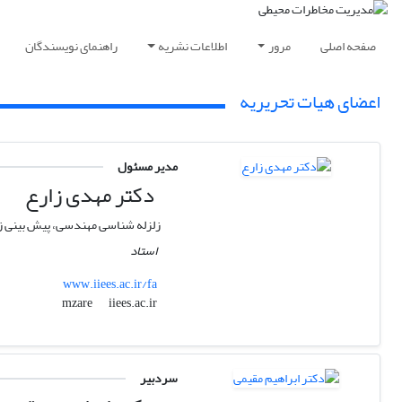
صفحه اصلی
مرور
اطلاعات نشریه
راهنمای نویسندگان
اعضای هیات تحریریه
مدیر مسئول
دکتر مهدی زارع
زلزله شناسی مهندسی، پیش بینی ز
استاد
www.iiees.ac.ir/fa
iiees.ac.ir
mzare
سردبیر