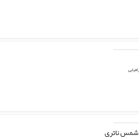
افیایی
 شمس ناتری