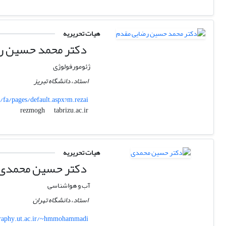
هیات تحریریه
دکتر محمد حسین ر
ژئومورفولوژی
استاد، دانشگاه تبریز
ir/fa/pages/default.aspx?m.rezai
tabrizu.ac.ir
rezmogh
هیات تحریریه
دکتر حسین محمدی
آب و هواشناسی
استاد، دانشگاه تهران
raphy.ut.ac.ir/~hmmohammadi