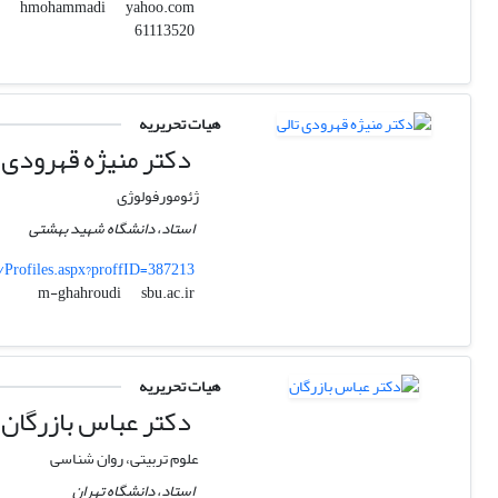
yahoo.com
hmohammadi
61113520
هیات تحریریه
دکتر منیژه قهرودی ت
ژئومورفولوژی
استاد، دانشگاه شهید بهشتی
/Profiles.aspx?proffID=387213
sbu.ac.ir
m-ghahroudi
هیات تحریریه
دکتر عباس بازرگان
علوم تربیتی، روان شناسی
استاد، دانشگاه تهران