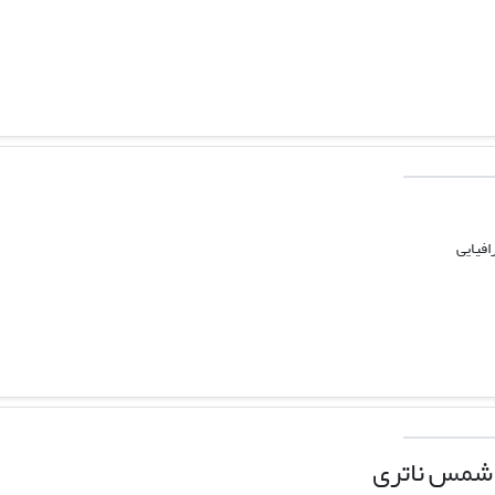
افیایی
 شمس ناتری