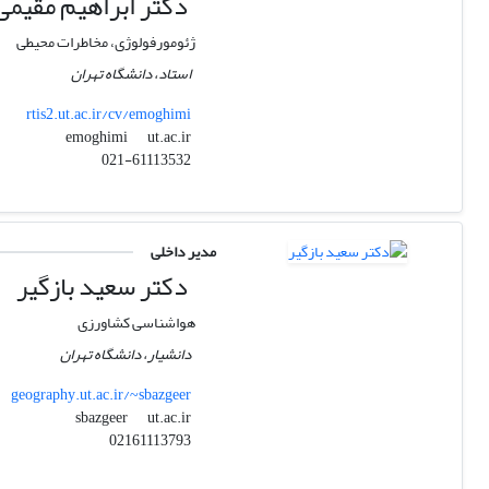
دکتر ابراهیم مقیمی
ژئومورفولوژی، مخاطرات محیطی
استاد، دانشگاه تهران
rtis2.ut.ac.ir/cv/emoghimi
ut.ac.ir
emoghimi
021-61113532
مدیر داخلی
دکتر سعید بازگیر
هواشناسی کشاورزی
دانشیار، دانشگاه تهران
geography.ut.ac.ir/~sbazgeer
ut.ac.ir
sbazgeer
02161113793