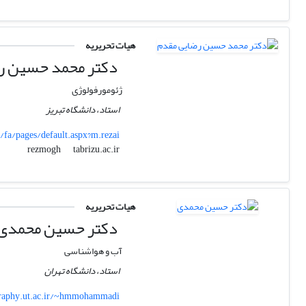
هیات تحریریه
دکتر محمد حسین ر
ژئومورفولوژی
استاد، دانشگاه تبریز
ir/fa/pages/default.aspx?m.rezai
tabrizu.ac.ir
rezmogh
هیات تحریریه
دکتر حسین محمدی
آب و هواشناسی
استاد، دانشگاه تهران
raphy.ut.ac.ir/~hmmohammadi