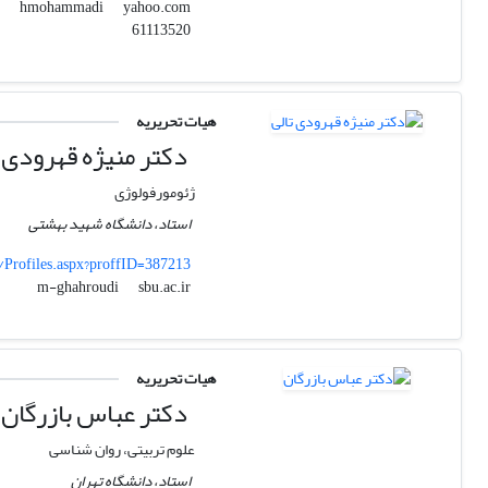
yahoo.com
hmohammadi
61113520
هیات تحریریه
دکتر منیژه قهرودی ت
ژئومورفولوژی
استاد، دانشگاه شهید بهشتی
/Profiles.aspx?proffID=387213
sbu.ac.ir
m-ghahroudi
هیات تحریریه
دکتر عباس بازرگان
علوم تربیتی، روان شناسی
استاد، دانشگاه تهران