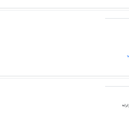
w
لزله