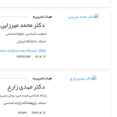
هیات تحریریه
دکتر محمد میرزایی
جمعیت شناسی، علوم اجتماعی
استاد، دانشگاه تهران
ww.civilica.com/Person-5904
ut.ac.ir
mmirzaie
هیات تحریریه
دکتر مهدی زارع
زلزله شناسی مهندسی، پیش بینی ز
استاد، پژوهشگاه زلزله شناسی
iiees.ac.ir
mzare