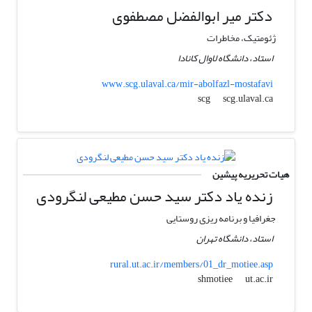
دکتر میر ابوالفضل مصطفوی
ژئومتیک، مخاطرات
استاد، دانشگاه لاوال کانادا
www.scg.ulaval.ca/mir-abolfazl-mostafavi
scg.ulaval.ca
scg
هیات تحریریه پیشین
زنده یاد دکتر سید حسن مطیعی لنگرودی
جغرافیا و برنامه ریزی روستایی
استاد، دانشگاه تهران
rural.ut.ac.ir/members/01_dr_motiee.asp
ut.ac.ir
shmotiee