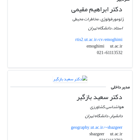
دکتر ابراهیم مقیمی
ژئومورفولوژی، مخاطرات محیطی
استاد، دانشگاه تهران
rtis2.ut.ac.ir/cv/emoghimi
ut.ac.ir
emoghimi
021-61113532
مدیر داخلی
دکتر سعید بازگیر
هواشناسی کشاورزی
دانشیار، دانشگاه تهران
geography.ut.ac.ir/~sbazgeer
ut.ac.ir
sbazgeer