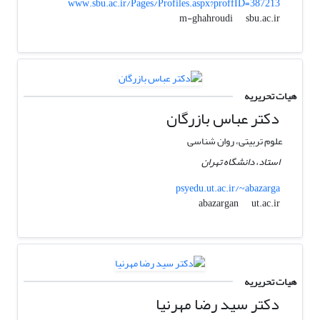
www.sbu.ac.ir/Pages/Profiles.aspx?proffID=387213
sbu.ac.ir
m-ghahroudi
هیات تحریریه
دکتر عباس بازرگان
علوم تربیتی، روان شناسی
استاد، دانشگاه تهران
psyedu.ut.ac.ir/~abazarga
ut.ac.ir
abazargan
هیات تحریریه
دکتر سید رضا مهرنیا