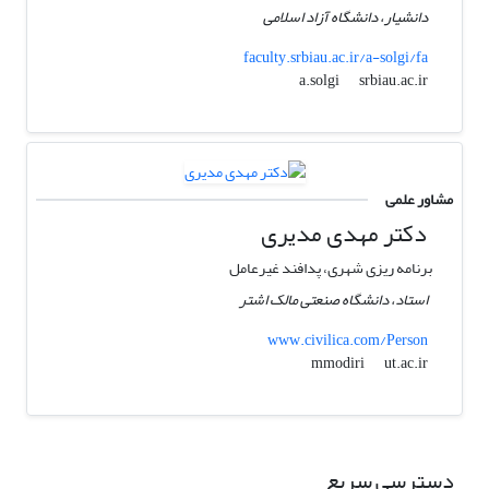
دانشیار، دانشگاه آزاد اسلامی
faculty.srbiau.ac.ir/a-solgi/fa
srbiau.ac.ir
a.solgi
مشاور علمی
دکتر مهدی مدیری
برنامه ریزی شهری، پدافند غیرعامل
استاد، دانشگاه صنعتی مالک اشتر
www.civilica.com/Person
ut.ac.ir
mmodiri
دسترسی سریع