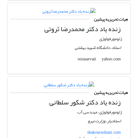
هیات تحریریه پیشین
زنده یاد دکتر محمدرضا ثروتی
ژئومورفولوژی
استاد، دانشگاه شهید بهشتی
yahoo.com
rezasarvati
هیات تحریریه پیشین
زنده یاد دکتر شکور سلطانی
ژئومورفولوژی، مهندسی آب
استادیار، وزارت نیرو
shakoursoltani.com