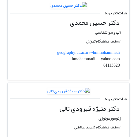
هیات تحریریه
دکتر حسین محمدی
آب و هواشناسی
استاد، دانشگاه تهران
geography.ut.ac.ir/~hmmohammadi
yahoo.com
hmohammadi
61113520
هیات تحریریه
دکتر منیژه قهرودی تالی
ژئومورفولوژی
استاد، دانشگاه شهید بهشتی