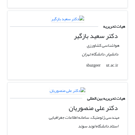
هیات تحریریه
دکتر سعید بازگیر
هواشناسی کشاورزی
دانشیار، دانشگاه تهران
ut.ac.ir
sbazgeer
هیات تحریریه بین المللی
دکتر علی منصوریان
مهندسی ژئومتیک، سامانه اطلاعات جغرافیایی
استاد دانشگاه لوند سوئد