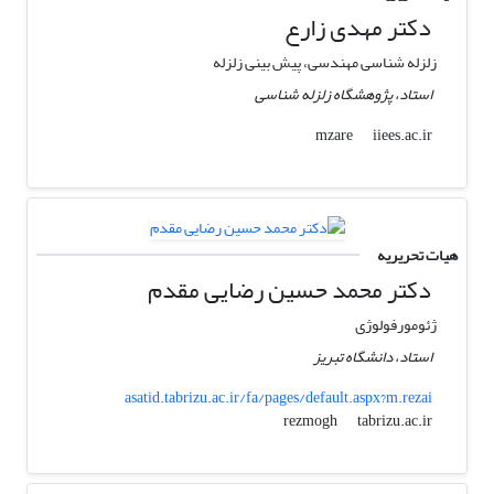
دکتر مهدی زارع
زلزله شناسی مهندسی، پیش بینی زلزله
استاد، پژوهشگاه زلزله شناسی
iiees.ac.ir
mzare
هیات تحریریه
دکتر محمد حسین رضایی مقدم
ژئومورفولوژی
استاد، دانشگاه تبریز
asatid.tabrizu.ac.ir/fa/pages/default.aspx?m.rezai
tabrizu.ac.ir
rezmogh