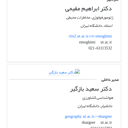
دکتر ابراهیم مقیمی
ژئومورفولوژی، مخاطرات محیطی
استاد، دانشگاه تهران
rtis2.ut.ac.ir/cv/emoghimi
ut.ac.ir
emoghimi
021-61113532
مدیر داخلی
دکتر سعید بازگیر
هواشناسی کشاورزی
دانشیار، دانشگاه تهران
geography.ut.ac.ir/~sbazgeer
ut.ac.ir
sbazgeer