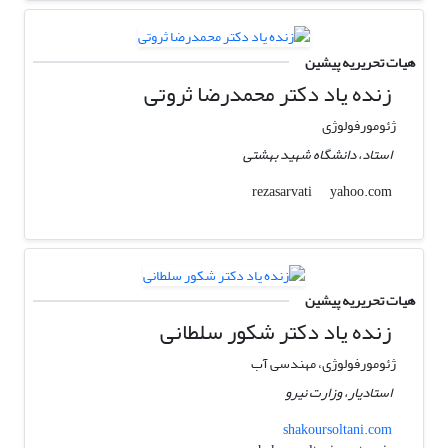
هیات تحریریه پیشین
زنده یاد دکتر محمدرضا ثروتی
ژئومورفولوژی
استاد، دانشگاه شهید بهشتی
yahoo.com
rezasarvati
هیات تحریریه پیشین
زنده یاد دکتر شکور سلطانی
ژئومورفولوژی، مهندسی آب
استادیار، وزارت نیرو
shakoursoltani.com