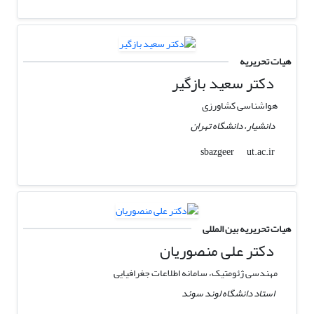
هیات تحریریه
دکتر سعید بازگیر
هواشناسی کشاورزی
دانشیار، دانشگاه تهران
ut.ac.ir
sbazgeer
هیات تحریریه بین المللی
دکتر علی منصوریان
مهندسی ژئومتیک، سامانه اطلاعات جغرافیایی
استاد دانشگاه لوند سوئد