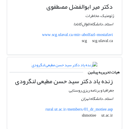
دکتر میر ابوالفضل مصطفوی
ژئومتیک، مخاطرات
استاد، دانشگاه لاوال کانادا
www.scg.ulaval.ca/mir-abolfazl-mostafavi
scg.ulaval.ca
scg
هیات تحریریه پیشین
زنده یاد دکتر سید حسن مطیعی لنگرودی
جغرافیا و برنامه ریزی روستایی
استاد، دانشگاه تهران
rural.ut.ac.ir/members/01_dr_motiee.asp
ut.ac.ir
shmotiee