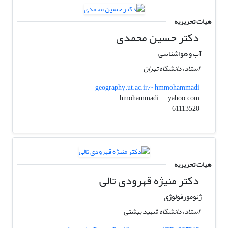
هیات تحریریه
دکتر حسین محمدی
آب و هواشناسی
استاد، دانشگاه تهران
geography.ut.ac.ir/~hmmohammadi
yahoo.com
hmohammadi
61113520
هیات تحریریه
دکتر منیژه قهرودی تالی
ژئومورفولوژی
استاد، دانشگاه شهید بهشتی