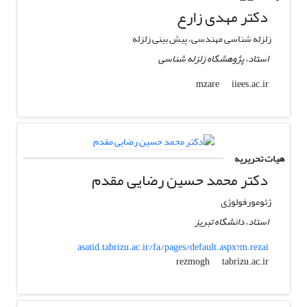
دکتر مهدی زارع
زلزله شناسی مهندسی، پیش بینی زلزله
استاد، پژوهشگاه زلزله شناسی
iiees.ac.ir
mzare
هیات تحریریه
دکتر محمد حسین رضایی مقدم
ژئومورفولوژی
استاد، دانشگاه تبریز
asatid.tabrizu.ac.ir/fa/pages/default.aspx?m.rezai
tabrizu.ac.ir
rezmogh