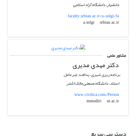
دانشیار، دانشگاه آزاد اسلامی
faculty.srbiau.ac.ir/a-solgi/fa
srbiau.ac.ir
a.solgi
مشاور علمی
دکتر مهدی مدیری
برنامه ریزی شهری، پدافند غیرعامل
استاد، دانشگاه صنعتی مالک اشتر
www.civilica.com/Person
ut.ac.ir
mmodiri
دسترسی سریع