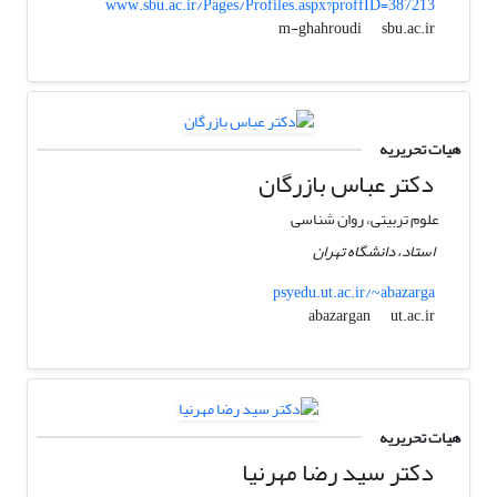
www.sbu.ac.ir/Pages/Profiles.aspx?proffID=387213
sbu.ac.ir
m-ghahroudi
هیات تحریریه
دکتر عباس بازرگان
علوم تربیتی، روان شناسی
استاد، دانشگاه تهران
psyedu.ut.ac.ir/~abazarga
ut.ac.ir
abazargan
هیات تحریریه
دکتر سید رضا مهرنیا