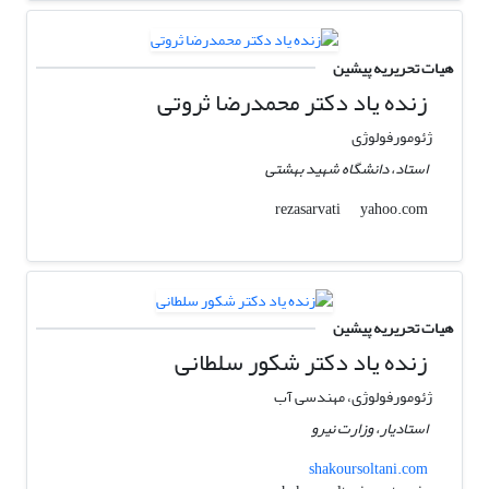
هیات تحریریه پیشین
زنده یاد دکتر محمدرضا ثروتی
ژئومورفولوژی
استاد، دانشگاه شهید بهشتی
yahoo.com
rezasarvati
هیات تحریریه پیشین
زنده یاد دکتر شکور سلطانی
ژئومورفولوژی، مهندسی آب
استادیار، وزارت نیرو
shakoursoltani.com