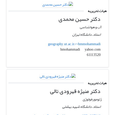
هیات تحریریه
دکتر حسین محمدی
آب و هواشناسی
استاد، دانشگاه تهران
geography.ut.ac.ir/~hmmohammadi
yahoo.com
hmohammadi
61113520
هیات تحریریه
دکتر منیژه قهرودی تالی
ژئومورفولوژی
استاد، دانشگاه شهید بهشتی