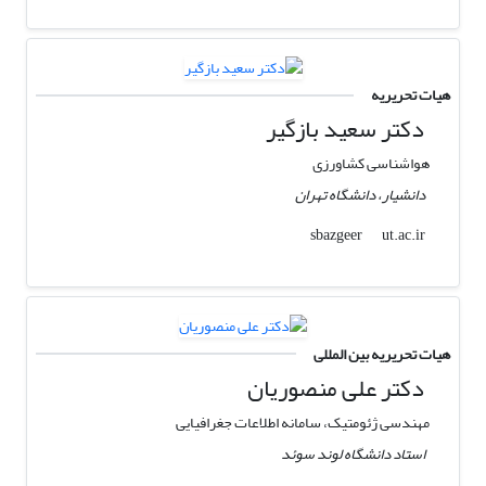
هیات تحریریه
دکتر سعید بازگیر
هواشناسی کشاورزی
دانشیار، دانشگاه تهران
ut.ac.ir
sbazgeer
هیات تحریریه بین المللی
دکتر علی منصوریان
مهندسی ژئومتیک، سامانه اطلاعات جغرافیایی
استاد دانشگاه لوند سوئد