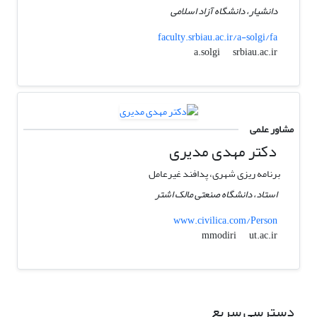
دانشیار، دانشگاه آزاد اسلامی
faculty.srbiau.ac.ir/a-solgi/fa
srbiau.ac.ir
a.solgi
مشاور علمی
دکتر مهدی مدیری
برنامه ریزی شهری، پدافند غیرعامل
استاد، دانشگاه صنعتی مالک اشتر
www.civilica.com/Person
ut.ac.ir
mmodiri
دسترسی سریع