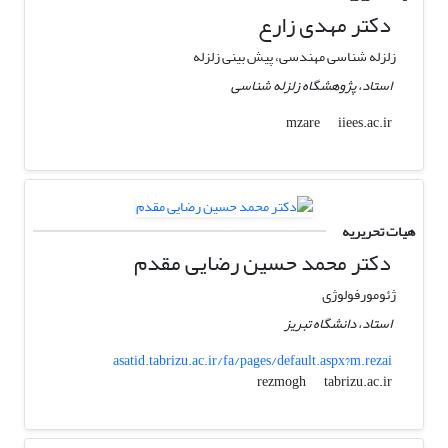
دکتر مهدی زارع
زلزله شناسی مهندسی، پیش بینی زلزله
استاد، پژوهشگاه زلزله شناسی
iiees.ac.ir
mzare
هیات تحریریه
دکتر محمد حسین رضایی مقدم
ژئومورفولوژی
استاد، دانشگاه تبریز
asatid.tabrizu.ac.ir/fa/pages/default.aspx?m.rezai
tabrizu.ac.ir
rezmogh