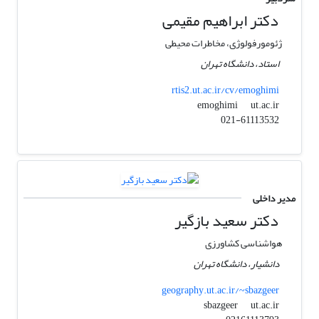
دکتر ابراهیم مقیمی
ژئومورفولوژی، مخاطرات محیطی
استاد، دانشگاه تهران
rtis2.ut.ac.ir/cv/emoghimi
ut.ac.ir
emoghimi
021-61113532
مدیر داخلی
دکتر سعید بازگیر
هواشناسی کشاورزی
دانشیار، دانشگاه تهران
geography.ut.ac.ir/~sbazgeer
ut.ac.ir
sbazgeer