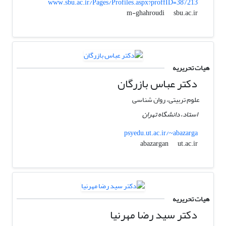
www.sbu.ac.ir/Pages/Profiles.aspx?proffID=387213
sbu.ac.ir
m-ghahroudi
هیات تحریریه
دکتر عباس بازرگان
علوم تربیتی، روان شناسی
استاد، دانشگاه تهران
psyedu.ut.ac.ir/~abazarga
ut.ac.ir
abazargan
هیات تحریریه
دکتر سید رضا مهرنیا