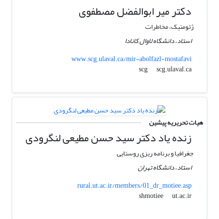
دکتر میر ابوالفضل مصطفوی
ژئومتیک، مخاطرات
استاد، دانشگاه لاوال کانادا
www.scg.ulaval.ca/mir-abolfazl-mostafavi
scg.ulaval.ca
scg
هیات تحریریه پیشین
زنده یاد دکتر سید حسن مطیعی لنگرودی
جغرافیا و برنامه ریزی روستایی
استاد، دانشگاه تهران
rural.ut.ac.ir/members/01_dr_motiee.asp
ut.ac.ir
shmotiee