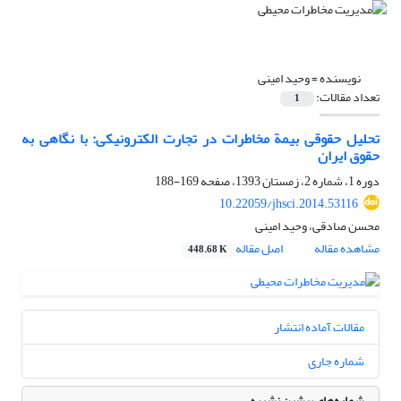
نویسنده =
وحید امینی
تعداد مقالات:
1
تحلیل حقوقی بیمة مخاطرات در تجارت الکترونیکی: با نگاهی به
حقوق ایران
دوره 1، شماره 2، زمستان 1393، صفحه
169-188
10.22059/jhsci.2014.53116
محسن صادقی، وحید امینی
مشاهده مقاله
اصل مقاله
448.68 K
مقالات آماده انتشار
شماره جاری
شماره‌های پیشین نشریه