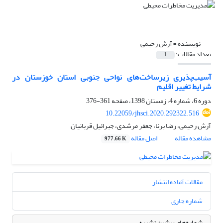
نویسنده =
آرش رحیمی
تعداد مقالات:
1
آسیب‌پذیری زیرساخت‌های نواحی جنوبی استان خوزستان در
شرایط تغییر اقلیم
دوره 6، شماره 4، زمستان 1398، صفحه
361-376
10.22059/jhsci.2020.292322.516
آرش رحیمی، رضا برنا، جعفر مرشدی، جبرائیل قربانیان
مشاهده مقاله
اصل مقاله
977.66 K
مقالات آماده انتشار
شماره جاری
شماره‌های پیشین نشریه