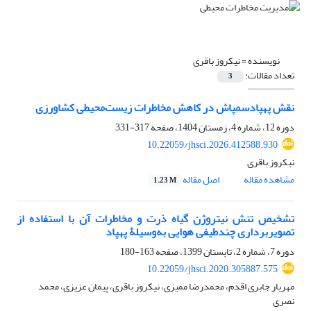
نویسنده =
نیکروز باقری
تعداد مقالات:
3
نقش پهپادسمپاش در کاهش مخاطرات زیست‌محیطی کشاورزی
دوره 12، شماره 4، زمستان 1404، صفحه
317-331
10.22059/jhsci.2026.412588.930
نیکروز باقری
مشاهده مقاله
اصل مقاله
1.23 M
تشخیص تنش نیتروژن گیاه ذرت و مخاطرات آن با استفاده از
تصویربرداری چندطیفی هوایی به‌وسیلۀ پهپاد
دوره 7، شماره 2، تابستان 1399، صفحه
163-180
10.22059/jhsci.2020.305887.575
مهریار جابری اقدم، محمدرضا ممیزی، نیکروز باقری، پیمان عزیزی، محمد
نصری