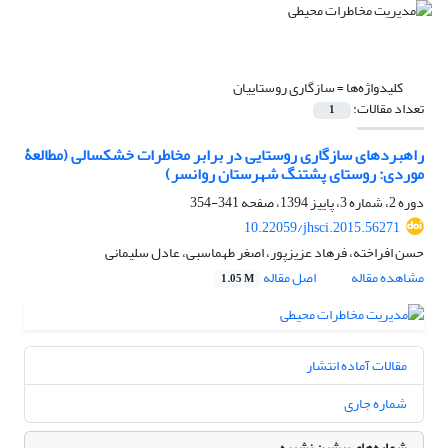
کلیدواژه‌ها =
سازگاری روستاییان
تعداد مقالات:
1
راهبردهای سازگاری روستایی در برابر مخاطرات خشکسالی (مطالعۀ
موردی: روستای پشتنگ شهرستان روانسر)
دوره 2، شماره 3، پاییز 1394، صفحه
341-354
10.22059/jhsci.2015.56271
حسن افراخته، فرهاد عزیزپور، اصغر طهماسبی، عادل سلیمانی
مشاهده مقاله
اصل مقاله
1.05 M
مقالات آماده انتشار
شماره جاری
شماره‌های پیشین نشریه