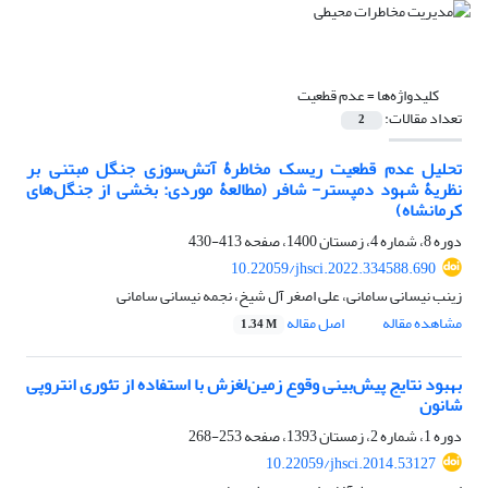
کلیدواژه‌ها =
عدم قطعیت
تعداد مقالات:
2
تحلیل عدم قطعیت ریسک مخاطرۀ آتش‌سوزی جنگل مبتنی بر
نظریۀ شهود دمپستر- شافر (مطالعۀ موردی: بخشی از جنگل‌های
کرمانشاه)
دوره 8، شماره 4، زمستان 1400، صفحه
413-430
10.22059/jhsci.2022.334588.690
زینب نیسانی سامانی، علی اصغر آل شیخ، نجمه نیسانی سامانی
مشاهده مقاله
اصل مقاله
1.34 M
بهبود نتایج پیش‌بینی وقوع زمین‌لغزش با استفاده از تئوری انتروپی
شانون
دوره 1، شماره 2، زمستان 1393، صفحه
253-268
10.22059/jhsci.2014.53127