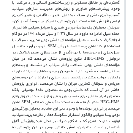
گسترده‌ای بر مناطق مسکونی و زیرساخت‌های انسانی وارد می‌کند. با
وجود پیشرفت‌های فناوری و روش‌های مدیریت سازه‌ای سیلاب،
آسیب‌پذیری ناشی از سیلاب به‌دلیل تغییرات اقلیمی و تغییر کاربری
اراضی افزایش یافته است. این پژوهش با تمرکز بر حوضۀ آبخیز کن-
سولقان، به‌عنوان یک مطالعۀ موردی شهری با سوابق سیلابی شاخص از
جمله سیل امامزاده داوود در سال ۱۳۳۱ و سیل مرداد ۱۴۰۱ در دو گام
انجام گرفت: نخست، تحلیل مؤلفه‌های دانش بومی مدیریت سیلاب با
استفاده از داده‌های پرسشنامه با روش SEM؛ دوم، برآورد پتانسیل
سیل‌خیزی زیرحوضه‌ها با بهره‌گیری از مدل‌سازی هیدرولوژیکی در
نرم‌افزار HEC-HMS‌. نتایج پژوهش نشان می‌دهد که در میان
مؤلفه‌های دانش بومی، شناخت رفتار سیلاب در دشت‌ها و پهنه‌های
سیلابی اهمیت بیشتری دارد. همچنین زیرحوضه‌های امامزاده داوود،
رندان و دوآب بیشترین پتانسیل سیل‌خیزی را دارند و زیرحوضه‌های
هریاس و سولقان کمترین میزان را نشان می‌دهند. نوآوری پژوهش
حاضر در آن است که دانش بومی نه به‌عنوان دادۀ توصیفی، بلکه
به‌عنوان ابزار تحلیلی برای تفسیر، وزن‌دهی و اولویت‌بندی خروجی‌های
HEC-HMS به‌کار گرفته شده است؛ به‌گونه‌ای که نتایج SEM نشان
می‌دهد برخی زیرحوضه‌ها با وجود دبی اوج مشابه، به‌دلیل ویژگی‌های
بومی پهنۀ سیلابی و الگوی استقرار سکونتگاه‌ها، از نظر مدیریت سیلاب،
اولویت دارند؛ امری که با اتکای صرف بر مدل هیدرولوژیکی قابل
شناسایی نیست. بنابراین، نقش دانش بومی در این پژوهش نه