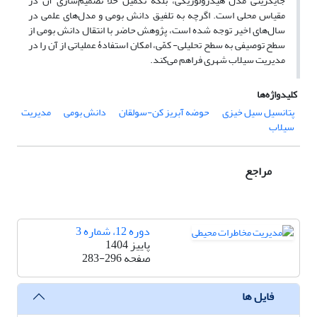
جایگزینی مدل هیدرولوژیکی، بلکه تکمیل خلأ تصمیم‌سازی آن در
مقیاس محلی است. اگرچه به تلفیق دانش بومی و مدل‌های علمی در
سال‌های اخیر توجه شده است، پژوهش حاضر با انتقال دانش بومی از
سطح توصیفی به سطح تحلیلی- کمّی، امکان استفادۀ عملیاتی از آن را در
مدیریت سیلاب شهری فراهم می‌کند.
کلیدواژه‌ها
پتانسیل سیل خیزی
حوضه آبریز کن-سولقان
دانش بومی
مدیریت
سیلاب
مراجع
دوره 12، شماره 3
پاییز 1404
صفحه
283-296
فایل ها