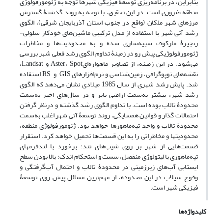
بنابراین، در برنامه‌ریزی توسعۀ فیزیکی شهرها توجه به ژئومورفولوژی
منطقه ضروری است. در این تحقیق، با توجه به روند گذشتۀ گسترش
مرزهای شهر ملکان (واقع در جنوب استان آذربایجان شرقی)، الگوی
رشد آتی شهر با استفاده از مدل ترکیبی ماشین‌های خودکار سلولی-
زنجیرۀ مارکوف شبیه‌سازی شده و به محدودیت‌ها و مخاطرات
ژئومورفولوژیکی پیش رو در زمینۀ تداوم الگوی رشد فعلی شهر بررسی
می‌شود. در این زمینه، از تصاویر ماهواره‌ایAster، Spot و Landsat،
نقشه‌های توپوگرافی، زمین‌شناسی و نرم‌افزارهای GIS و RS استفاده
شد. پایش رشد شهری از سال 1985 میلادی نشان می‌دهد که الگوی
رشد شهر، بیشتر به‌سمت اراضی بایر و در سال‌های اخیر به‌سمت
محدودۀ تالاب بوده است. با تداوم الگوی رشد گذشته و درنظر گرفتن
احتمالات گذار و قوانین همسایگی، روند توسعۀ آتی شهر اغلب به‌سمت
محدودۀ تالاب و واحد تپه‌ماهورها خواهد بود. ژئومورفولوژی منطقه،
محدودیت­ها و مخاطراتی را به این قسمت‌ها تحمیل خواهد کرد. استقرار
قسمت‌هایی از شهر بر روی شیب‌های تند؛ برخورد با لندفرم­های
تپه‌ماهوری با لیتولوژی منفصل، سست و استحکام اندک؛ بالا بودن سطح
ایستابی آب‌های زیرزمینی در محدودۀ تالاب و احتمال آب‌گرفتگی و
وقوع سیلاب در این محدوده، از مهم‌ترین مسائل پیش روی توسعۀ
فیزیکی شهر است.
کلیدواژه‌ها