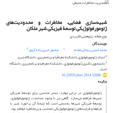
شبیه‌سازی فضایی، مخاطرات و محدودیت‌های
ژئومورفولوژیکی توسعۀ فیزیکی شهر ملکان
نوع مقاله : پژوهشی کاربردی
نویسندگان
2
1
محمدحسین رضائی مقدم
منصور خیری زاده آروق
1
استاد ژئومورفولوژی دانشکدۀ جغرافیا و برنامه‌ریزی، دانشگاه تبریز.
2
دانشجوی دکتری ژئومورفولوژی، دانشکدۀ جغرافیا و برنامه‌ریزی، دانشگاه
تبریز.
10.22059/jhsci.2014.52606
چکیده
ژئومورفولوژی در برخی موارد، بستر مناسبی برای توسعۀ فیزیکی
شهرها فراهم می‌سازد. گاهی نیز با وجود مساعدت ژئومورفولوژی،
توسعۀ فیزیکی شهرها به‌سمتی است که نتیجۀ آن برخورد شهر با
فرم‌ها و فرایندهای ژئومورفولوژیکی نامناسب و پرمخاطره خواهد بود.