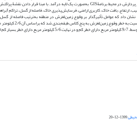
بازدیدهای میدانی بررسی شد که حدود 28 پهنۀ لغزشی شناسایی شد و پس از پردازش در محیط برنامۀGIS به‌صورت یک لایه درآمد. با مبنا قر
 ارتفاع، بافت خاک، کاربری اراضی، فرسایش‌پذیری خاک، فاصله از گسل، تراکم آبراهه‌ه
رسیون لجستیک در محیط SPSS اجرا شد و نتایج نشان داد که عوامل تأثیرگذار بر وقوع زمین‌لغزش در منطقه به‌ترتیب فاصله 
فرسایش‌پذیری خاک، جهت شیب و ... است. در نهایت منطقۀ تحقیق از 
محیطی
1399-12-20