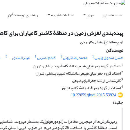
صفحه اصلی
مرور
اطلاعات نشریه
راهنمای نویسندگان
پهنه‌بندی لغزش زمین در منطقۀ کاشتر کامیاران برای ک
نوع مقاله : پژوهشی کاربردی
نویسندگان
3
1
2
1
حسن صدوق ونینی
محمدرضا ثروتی
کاظم نصرتی
میترا اسدی
م
1
دانشیار گروه جغرافیای طبیعی دانشگاه شهید بهشتی، تهران
2
استاد گروه جغرافیای طبیعی دانشگاه شهید بهشتی، تهران
3
کارشناس ارشد جغرافیای طبیعی
4
استادیار گروه جغرافیا، دانشگاه پیام نور
10.22059/jhsci.2015.53924
چکیده
زمین‌لغزش‌ها از مهم‌ترین مخاطرات ژئومورفولوژیک به‌شمار می‌روند. شناسا
است. منطقۀ کاشتر با مساحت 26 کیلومتر مربع در ج