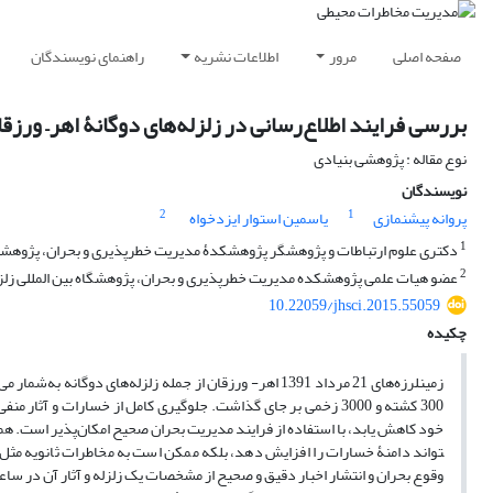
صفحه اصلی
مرور
اطلاعات نشریه
راهنمای نویسندگان
بررسی فرایند اطلاع‌رسانی در زلزله‌های دوگانۀ اهر– ورزقا
نوع مقاله : پژوهشی بنیادی
نویسندگان
2
1
پروانه پیشنمازی
یاسمین استوار ایزدخواه
1
دکتری علوم ارتباطات و پژوهشگر پژوهشکدۀ مدیریت خطرپذیری و بحران، پژوهشگاه
2
عضو هیات علمی پژوهشکده مدیریت خطرپذیری و بحران، پژوهشگاه بین المللی زلز
10.22059/jhsci.2015.55059
چکیده
300 کشته و 3000 زخمی بر جای گذاشت. جلوگیری کامل از خسارات و
تواند دامنۀ خسارات را افزایش دهد، بلکه ممکن است به مخاطرات ثانویه مثل ن
وقوع بحران و انتشار اخبار دقیق و صحیح از مشخصات یک زلزله و آثار آن در ساعا