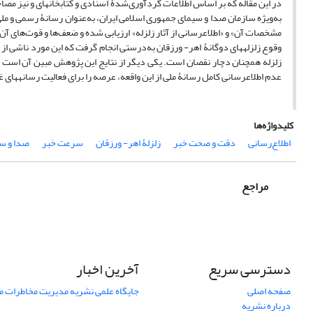
در این مقاله که بر اساس اطلاعات گردآوری‌شدۀ اسنادی و کتابخانه­ای و نیز مصاح
به‌ویژه سازمان صدا و سیمای جمهوری اسلامی ایران، به‌عنوان رسانۀ رسمی و ملی
مشخصات آن» و «اطلاع­رسانی از آثار زلزله» ارزیابی شده و ضعف‌ها و قوت‌های آن 
وقوع زلزله­های دوگانۀ اهر- ورزقان به‌درستی انجام گرفت که این مورد ناشی از 
زلزله همچنان دچار نقصان است. یکی دیگر از نتایج این پژوهش مبین آن است ک
عدم اطلاع­رسانی کامل رسانۀ ملی از این واقعه، عرصه را برای فعالیت رسانه­های
کلیدواژه‌ها
اطلاع‌رسانی
دقت و صحت خبر
زلزلۀ اهر- ورزقان
سرعت خبر
صدا و س
مراجع
دسترسی سریع
آخرین اخبار
صفحه اصلی
جایگاه علمی نشریه مدیریت مخاطرات 
درباره نشریه