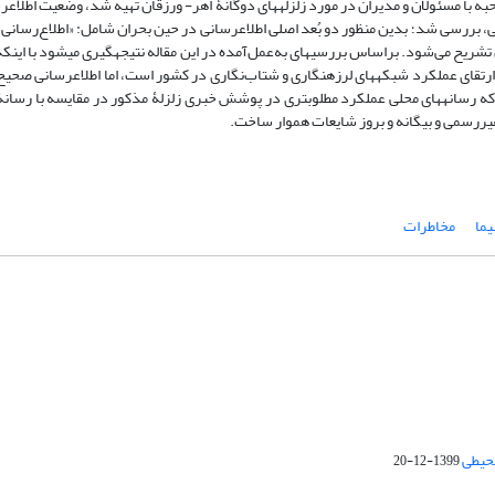
به با مسئولان و مدیران در مورد زلزله­های دوگانۀ اهر- ورزقان تهیه شد، وضعیت اطلاع­رس
، بررسی شد؛ بدین منظور دو بُعد اصلی اطلاع­رسانی در حین بحران شامل: «اطلاع‌رسانی ا
تشریح می‌شود. براساس بررسی­های به‌عمل‌آمده در این مقاله نتیجه­گیری می­شود با اینکه 
ارتقای عملکرد شبکه­های لرزه­نگاری و شتاب‌نگاری در کشور است، اما اطلاع­رسانی صحیح 
ه رسانه­های محلی عملکرد مطلوب­تری در پوشش خبری زلزلۀ مذکور در مقایسه با رسانۀ
 غیررسمی و بیگانه و بروز شایعات هموار ساخت.
یما
مخاطرات
محیطی
1399-12-20