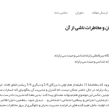
ارسال مقاله
داوران
تماس با ما
ن و مخاطرات ناشی از آن
 بین‌المللی زلزله‌شناسی و مهندسی زلزله،
له شناسی و مهندسی زلزله
زمین­لرزه‌­های 21 مرداد 1391 اهر- ورزقان از جمله زلزله‌های ­دوگانه به‌شمار می‌رود که به‌فاصلۀ 11 دقیقه 
 آثار منفی یک زلزله در حال حاضر ممکن نیست، اما کنترل و مدیریت آن به‌گونه­ای که خسارات 
ارضایتی، اعتراض و بی­نظمی اجتماعی، اغتشاش و ... تبدیل شود. به‌همین دلیل اطلاع­ر
ت اولیه، عامل تعیین­کننده­ای در فرایند مدیریت بحران و جلوگیری از بروز مخاطرات محی