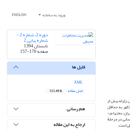
ورود به سامانه
ENGLISH
دوره 2، شماره 2 -
شماره پیاپی 2
تابستان 1394
صفحه
157-170
فایل ها
XML
اصل مقاله
513.49 K
از هم، اولی با بزرگای 2/6 و دیگری 3/6 ریشتر اتفاق افتاد. این زلزله بیش از
مذکور به حداقل
هم رسانی
خود کاهش یابد، با استفاده از فرایند مدیریت بحران صحیح امکان‌پذیر است. همچنین عکس این موضوع هم می­تواند مصداق پیدا کند؛ بدین معنا که مدیریت نادرست بحران، نه‌تنها می­
سانی در مرحلۀ
ارجاع به این مقاله
طی است.