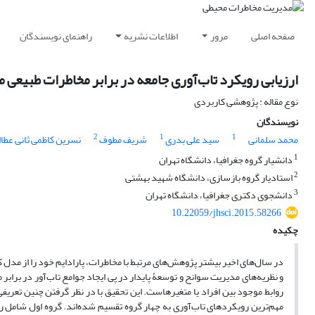
صفحه اصلی
مرور
اطلاعات نشریه
راهنمای نویسندگان
ارزیابی رویکرد تاب‌آوری جامعه در برابر مخاطرات طبیعی 
نوع مقاله : پژوهشی کاربردی
نویسندگان
2
1
1
محمد سلمانی
سید علی بدری
شریف مطوف
نسرین کاظمی ثانی عطاا
1
دانشیار گروه جغرافیا، دانشگاه تهران
2
استادیار گروه بازسازی، دانشگاه شهید بهشتی
3
دانشجوی دکتری جغرافیا، دانشگاه تهران
10.22059/jhsci.2015.58266
چکیده
در سال‌های اخیر بیشتر پژوهش‌های مرتبط با مخاطرات، پارادایم خود را از مدل 
و نظریه‌های مدیریت سوانح و توسعۀ پایدار در پی ایجاد جوامع تاب‌آور در برابر 
روابط موجود بین افراد یا متغیرهاست. این تحقیق با در نظر گرفتن چنین تعریف
مهم‌ترین رویکردهای تاب‌آوری به چهار گروه تقسیم شده‌اند. گروه اول شامل