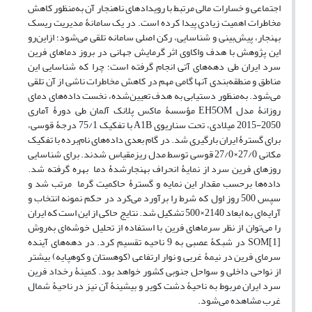
اجتماعی و خسارات مالی مرتبط با رویدادهای ناهنجار آن به‌منظور کاهش
مخاطرات اهمیت زیادی پیدا کرده است. در یک سامانۀ مدیریت ریسک
بهنجار، پیش‌بینی و شناسایی، رکن اصلی سامانه تلقی می‌شود؛ ازاین‌رو
این پژوهش با هدف واکاوی اثر گرمایش جهانی در بروز دماهای فرین
سرد ایران طی دهه‌های آتی انجام گرفته است؛ چرا که شناسایی این
مناطق و منطقه‌بندی آنها گامی مهم در کاهش مخاطرات ناشی از آن تلقی
می‌شود. به‌منظور دستیابی به هدف تعیین‌شده، نخست داده‌های دمای
روزانۀ مدل EH5OM مؤسسۀ ماکس پلانک آلمان طی دورۀ آماری
2050-2015 میلادی، تحت سناریوی A1B با تفکیک 75/1 درجۀ قوسی،
برای گسترۀ ایران بارگیری شد. در گام بعدی داده‌های نام‌برده با تفکیک
مکانی 27/0×27/0 قوسی توسط مدل ریزمقیاس شدند. برای شناسایی
روزهای فرین سرد از نمایۀ انحراف بهنجار‌شدۀ دما بهره گرفته شد.
داده‌ها برحسب مقدار این نمایه و گسترۀ حاکمیت گرما مرتب شد و
سپس 500 روز اول که شرط را برآورد می‌کرد در حکم نمونه انتخاب و
آرایه‌ای به ابعاد 2140×500 تشکیل شد. نتایج حاکی از این است که ایران
را می‌توان از نظر سرماهای فرین با استفاده از تحلیل خوشه‌ای به‌روش
[1]SOM در شبکۀ عصبی به 9 ناحیه تقسیم کرد. در دهه‌های آینده
سرمای فرین در نیمۀ غربی و نوار ارتفاعی (کوهستان و کوهپایه) بیشتر
از نواحی داخلی و سواحل جنوبی کشور خواهد بود. کمینۀ رخداد فرین
سرد ایران مربوط به ناحیۀ دشت کویر و بیشینۀ آن نیز در ناحیۀ شمال
غرب مشاهده می‌شود.