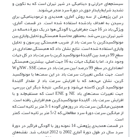
سیستم‌های حرارتی و دینامیکی در شهر تهران است که به تکوین و
تشدید شرایط پایدار جوی در دورۀ سرد منجر می‌شوند.
در این پژوهش از سه روش آماری، همدیدی و ترمودینامیکی برای
رسیدن به اهداف یادشده استفاده شده است. در قسمت آماری،
ویژگی باد در 16 جهت جغرافیایی با آلودگی هوا در یک دورۀ ده‌ساله در
شهر تهران بررسی شد. به‌منظور محاسبۀ همبستگی و تحلیل وایازی بین
مونواکسیدکربن با سرعت باد از ضریب همبستگی پیرسون و تحلیل
وایازی استفاده شده است. نتایج نشان داد که همبستگی معناداری در
سطح 99 درصد بین آلایندۀ مونواکسید کربن با سرعت باد در کل جهات
وجود دارد، اما با تفکیک جهات به 16 جهت اصلی، بیشترین همبستگی
(معناداری در سطح 99 درصد) بین سرعت باد در سمت NW ، SSE و W
است. جهت عکس تغییرات سرعت باد در این سمت‌ها با مونواکسید
کربن، نشان می‌دهد که با افزایش سرعت باد از مقدار آلایندۀ
مونواکسید کربن کاسته می‌شود و برعکس. نتیجۀ دیگر این بررسی،
جهت تغییرات سمت‌های باد NE و ENE است که مستقیم‌اند و با
افزایش سرعت باد، آلایندۀ مونواکسیدکربن هم افزایش یافته است.
همچنین میانگین سرعت باد در روزهای آلوده 3/1 متر بر ثانیه است که
از میانگین سرعت دورۀ سرد مطالعاتی که 5/2 متر بر ثانیه است، کمتر
است.
در قسمت همدیدی پژوهش، 14 نمونه روز با آلودگی فراگیر در دورۀ
سرد سال در طول دورۀ آماری 2002 تا 2012 انتخاب شد. نقشه‌های