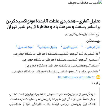
تحلیل آماری- همدیدی غلظت آلایندۀ مونواکسیدکربن
بر‌اساس سمت و سرعت باد و مخاطرۀ آن در شهر تهران
نوع مقاله : پژوهشی کاربردی
نویسندگان
4
3
2
1
آذر کرمانی
مهری اکبری
بهلول علیجانی
امید مفاخری
1
کارشناس ارشد آب‌و‌هواشناسی، دانشکدۀ جغرافیا، دانشگاه خوارزمی
2
استادیار آب‌و‌هواشناسی، دانشکدۀ جغرافیا، دانشگاه خوارزمی
3
استاد آب‌و‌هواشناسی، دانشکدۀ جغرافیا، دانشگاه خوارزمی
4
دانشجوی دکتری آب‌و‌هواشناسی، دانشکدۀ جغرافیا، دانشگاه خوارزمی
10.22059/jhsci.2015.58272
چکیده
آلودگی هوا از مهم‌ترین مخاطرات محیطی کلانشهرهای ایران است که طی
چهار دهۀ اخیر، زندگی این شهرها را پرهزینه و خطرناک کرده است.
هدف این پژوهش بررسی ارتباط باد با آلودگی هوا و شناسایی