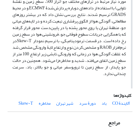
مورد نیاز مرتبط در تراز‌های مختلف جو (تراز 500، سطح زمین و نقشۀ
تاوایی) با استفاده از داده‌های دوباره پردازش‌شدۀ ECMWF و در محیط
GRADS ترسیم شدند. نتایج بررسی نشان داد که در بیشتر روزهای
مطالعاتی، آلودگی هوا از الگوی پرفشاری تبعیت کرده و در لایه‌های میانی
جو، منطقۀ تهران یا روی محور پشته یا در پایین‌دست محور قرار گرفته
که با همگرایی جریانات سطوح فوقانی جو، فرونشینی هوا در سطح زمین
رخ داده است. در قسمت ترمودینامیکی، با ترسیم نمودار Skew-Tدر
نرم‌افزار RAOB و مشخص کردن نوع و ارتفاع لایۀ وارونگی مشخص شد
که غلظت آلودگی هوا در زمانی که وارونگی تابشی زیر ارتفاع 100 متر از
سطح زمین اتفاق می‌افتد، شدید و مخاطره‌زا می‌شود. همچنین در حالت
جو پایدار، از سطح زمین تا تروپوسفر میانی و جو بالاتر، باد، سرعت
چندانی ندارد.
کلیدواژه‌ها
آلایندۀ CO
باد
دورۀ سرد
شهر تهران
مخاطره
Skew-T
مراجع