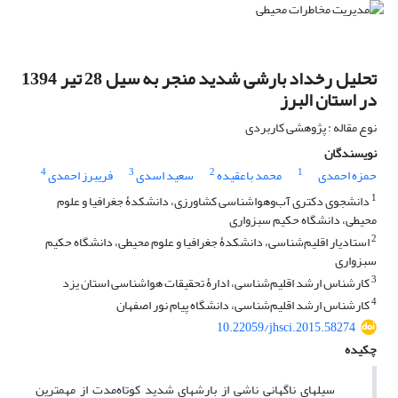
تحلیل رخداد بارشی شدید منجر به سیل 28 تیر 1394
در استان البرز
نوع مقاله : پژوهشی کاربردی
نویسندگان
4
3
2
1
حمزه احمدی
محمد باعقیده
سعید اسدی
فریبرز احمدی
1
دانشجوی دکتری آب‌وهواشناسی کشاورزی، دانشکدۀ جغرافیا و علوم
محیطی، دانشگاه حکیم سبزواری
2
استادیار اقلیم‌شناسی، دانشکدۀ جغرافیا و علوم محیطی، دانشگاه حکیم
سبزواری
3
کارشناس ارشد اقلیم‌شناسی، ادارۀ تحقیقات هواشناسی استان یزد
4
کارشناس ارشد اقلیم‌شناسی، دانشگاه پیام نور اصفهان
10.22059/jhsci.2015.58274
چکیده
سیل­های ناگهانی ناشی از بارش­های شدید کوتاه‌مدت از مهم­ترین