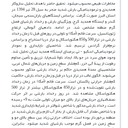
مخاطرات طبیعی محسوب می­شود. تحقیق حاضر با هدف تحلیل سازوکار
همدیدی و ترمودینامیکی بارش شدید منجر به سیل 28 تیر 1394 در
استان البرز صورت گرفت. براساس ایستگاه­های باران‌سنجی سیجان،
کندر و ایستگاه همدید کرج، ویژگی­های بارش و رخداد بارش­های فصل
گرم منطقه مشخص شد. در ادامه، داده­های­ آنومالی، ارتفاع
ژئوپتانسیل، سرعت قائم (اُمگا) و تاوایی در روزهای قبل تا زمان رخداد
بارشی در تراز500 و850 هکتوپاسکال و تراز دریا استخراج و براساس
نرم‌افزار گرادس ترسیم شد. شاخص­های ناپایداری و نمودار
ترمودینامیکی اسکیو - تی برمبنای ایستگاه همدید تهران تحلیل شد.
وجود هوای سرد در جو بالا، ایجاد ناوۀ شبه‌پایا، تزریق و تأمین مداوم
رطوبت از پهنۀ آبی خزر، کم‌فشار سطح زمین و جریان‌های شمال غربی،
مشخصه­های عمدۀ همدیدی حاکم بر رخداد بارشی مذکور محسوب
می‌شوند. الگوی غالب در تراز دریا در قبل و زمان رخداد بارش، حاکمیت
کم‌فشار حرارتی پاکستان است. سرعت قائم (اُمگا) در زمان رخداد
بارشی تقویت‌شده و در تراز850 هکتوپاسکال بیشتر از تراز 500
هکتوپاسکال مشاهده شد. در روز رخداد بارشی بر اثر حرکت
نصف‌النهاری جریان‌های تراز بالای جو میزان تاوایی مثبت به 9+ رسیده
است. رخداد بارشی مذکور با شاخص شوالتر در شرایط ناپایداری شدید
و با شاخص مقدار آب قابل بارش، از بخار آب لازم برای بارش شدید در
منطقه برخوردار بوده است. اختلاف حرارتی زیاد بین سطح بالای جو و
سطح زمین در فصل گرم موجب بارش­های شدید می­شود. بنابراین،