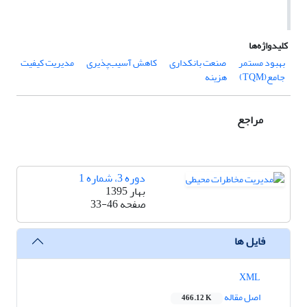
کلیدواژه‌ها
بهبود مستمر
صنعت بانکداری
کاهش آسیب‌پذیری
مدیریت کیفیت
جامع(TQM)
هزینه
مراجع
دوره 3، شماره 1
بهار 1395
صفحه
33-46
فایل ها
XML
اصل مقاله
466.12 K