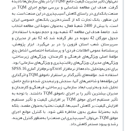
نمی‌توان تأثیر مدیریت کیفیت جامع (TQM) را در بقای سازمان‌ها نادیده
گرفت. هدف این مطالعه شناسایی و بررسی موانع اجرای TQM در
صنعت بانکداری در راستای کاهش آسیب‌پذیری در این صنعت است. به
این منظور، بانک تجارت که از گسترده‌ترین بانک‌های خصوصی ایران
است، با بیش از 2400 شعبۀ فعال، به‌عنوان نمونۀ این مطالعه انتخاب
شد. جامعۀ هدف این مطالعه 47 شعبه بود و حجم نمونه با استفاده از
جدول مورگان 42 نمونه در نظر گرفته شد که 62 نفر از مدیران و
سرپرستان شعب استان قزوین را در بر می‌گیرد. ابزار پژوهش،
پرسشنامۀ عمومی (اطلاعات فردی) و پرسشنامۀ اختصاصی (شامل پنج
مؤلفۀ اصلی ویژگی‌های فرهنگی ‌و‌ کارمندان، ویژگی‌های زیرساختی،
ویژگی‌های مدیران، ویژگی‌های رقابت‌پذیری و ویژگی‌های سازمانی) بود.
برای تجزیه‌وتحلیل داده‌ها از نرم­افزار Excel و نرم‌افزار آماری SPSS.16
استفاده شد. مؤلفه‌های تأثیرگذار بر استقرار ناموفق TQM و اثرگذاری
این مؤلفه‌ها و شاخص‌های آنها، سنجش و رتبه‌بندی شده و نتایج حاصل‌
تحلیل شد و به‌ترتیب ابعاد سازمانی، زیرساختی، فرهنگی ‌و ‌کارمندان و
مدیران بیشترین تأثیر را بر اجرای ناموفق TQM داشتند. با توجه به
تأثیر مستقیم اجرای موفق TQM بر افزایش کیفیت و تأثیر مستقیم
افزایش کیفیت بر کاهش آسیب‌ها، کیفیت نه‌تنها به‌عنوان مقصد، بلکه
باید به‌منزلۀ سفری بدون مخاطره تلقی شود. با کنترل موانع اجرای
موفق TQM، می‌توان آسیب‌پذیری این صنعت را به‌منظور کنترل هزینه،
رشد و بهبود مستمر کاهش داد.