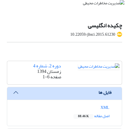
چکیده انگلیسی
10.22059/jhsci.2015.61230
دوره 2، شماره 4
زمستان 1394
صفحه
1-6
فایل ها
XML
اصل مقاله
88.46 K