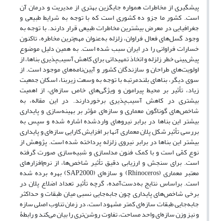
پیشگیری از مخاطرات همواره جایگزین بهتری از مدیریت و درمان آن
است. کشور ما جزو ده کشوری است که با توجه به شرایط طبیعی و
جغرافیایی در معرض بیشترین مخاطرات طبیعی قرار دارند. با توجه به
وجود گسل‌های فعال فراوان، زلزله به‌عنوان مهم‌ترین مخاطره، تاکنون
خسارات فراوانی را در ایران سبب شده است. به همین دلیل موضوع
پیش‌بینی خطر زلزله و اتخاذ تمهیداتی برای کاهش آسیب‌پذیری بناها، از
اولویت‌های طراحان و سازندگان کشور و آیین‌نامه‌های موجود است. از
سوی دیگر، بناهای بلندمرتبه با توجه به وسعت زیربنا، اسکان جمعیت
زیاد، تأثیر بر محیط پیرامون و ویژگی‌های خاص سازه‌ای، از اهمیت
بیشتری در کاهش آسیب‌پذیری برخوردارند. در این مقاله، به
شاخص‌های گوناگون معماری و سازه‌ای مؤثر بر بهینه‌سازی و پایداری
بیشتر این بناها در برابر نیروهای واردشده اشاره شده و سپس به
بررسی تأثیر شکل پلان معماری آنها بر افزایش کارایی سازه‌ای و پایداری
بیشتر این بناها در برابر نیروی زلزله پرداخته شده است. پژوهش از
نوع کمّی است و با کمک فنون مدلسازی و شبیه‌سازی صورت گرفته
است. برای سنجش و ارزیابی دقیق تأثیر شاخص‌ها، از نرم‌افزارهای
معتبر معماری (Rhinoceros) و سازه‌ای (SAP2000) بهره برده شده
است. براساس نتایج به‌دست‌آمده، گرچه تأثیر تعداد اضلاع پلان در
برخی شاخص‌های پایداری چون جابه‌جایی نسبی میان طبقات و حداکثر
جابه‌جایی طبقات سازه‌ای کمتر مشهود است، در زمان تناوب اصلی سازه
و نیز وزن سازه‌ای واحد مساحت، تفاوت روشن‌تری را بیان می‌کند و رابطۀ