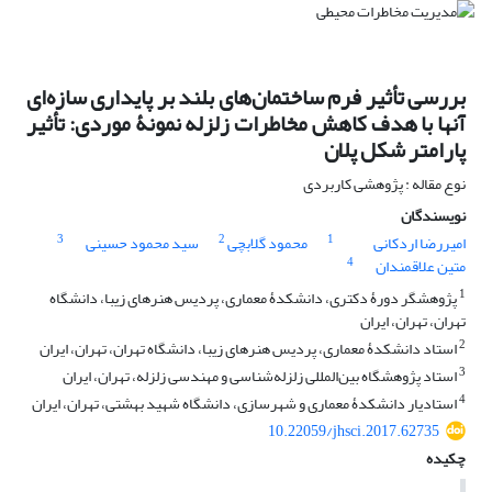
بررسی تأثیر فرم ساختمان‌های بلند بر پایداری سازه‌ای
آنها با هدف کاهش مخاطرات زلزله نمونۀ موردی: تأثیر
پارامتر شکل پلان
نوع مقاله : پژوهشی کاربردی
نویسندگان
3
2
1
امیررضا اردکانی
محمود گلابچی
سید محمود حسینی
4
متین علاقمندان
1
پژوهشگر دورۀ دکتری، دانشکدۀ معماری، پردیس هنرهای زیبا، دانشگاه
تهران، تهران، ایران
2
استاد دانشکدۀ معماری، پردیس هنرهای زیبا، دانشگاه تهران، تهران، ایران
3
استاد پژوهشگاه بین‌المللی زلزله‌شناسی و مهندسی زلزله، تهران، ایران
4
استادیار دانشکدۀ معماری و شهرسازی، دانشگاه شهید بهشتی، تهران، ایران
10.22059/jhsci.2017.62735
چکیده