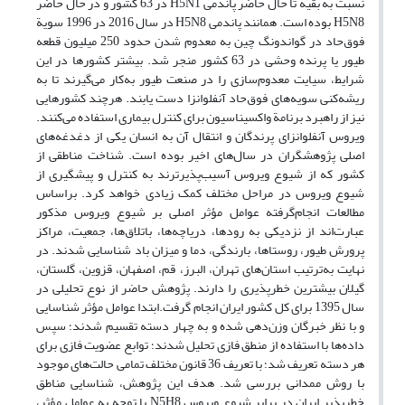
نسبت به بقیه تا حال حاضر پاندمی H5N1 در 63 کشور و در حال حاضر
H5N8 بوده است. همانند پاندمی H5N8 در سال 2016 در 1996 سویة
فوق‌حاد در گواندونگ چین به معدوم شدن حدود 250 میلیون قطعه
طیور یا پرنده وحشی در 63 کشور منجر شد. بیشتر کشورها در این
شرایط، سیایت معدوم‌سازی را در صنعت طیور به‌کار می‌گیرند تا به
ریشه‌کنی سویه‌های فوق‌حاد آنفلوانزا دست یابند. هرچند کشورهایی
نیز از راهبرد برنامة واکسیناسیون برای کنترل بیماری استفاده می‌کنند.
ویروس آنفلوانزای پرندگان و انتقال آن به انسان‌ یکی از دغدغه‌های
اصلی پژوهشگران در سال‌های اخیر بوده است. شناخت مناطقی از
کشور که از شیوع ویروس آسیب‌پذیرترند به کنترل و پیشگیری از
شیوع ویروس در مراحل مختلف کمک زیادی خواهد کرد. براساس
مطالعات انجام‌گرفته عوامل مؤثر اصلی بر شیوع ویروس مذکور
عبارت‌اند از نزدیکی به رودها، دریاچه‌ها، باتلاق‌ها، جمعیت، مراکز
پرورش طیور، روستاها، بارندگی، دما و میزان باد شناسایی شدند. در
نهایت به‌ترتیب استان‌های تهران، البرز، قم، اصفهان، قزوین، گلستان،
گیلان بیشترین خطرپذیری را دارند. پژوهش حاضر از نوع تحلیلی در
سال 1395 برای کل کشور ایران انجام گرفت.ابتدا عوامل مؤثر شناسایی
و با نظر خبرگان وزن‌دهی شده و به چهار دسته تقسیم شدند؛ سپس
داده‌ها با استفاده از منطق فازی تحلیل شدند؛ توابع عضویت فازی برای
هر دسته تعریف شد؛ با تعریف 36 قانون مختلف تمامی حالت‌های موجود
با روش ممدانی بررسی شد. هدف این پژوهش، شناسایی مناطق
خطرپذیر ایران در برابر شیوع ویروس N5H8 با توجه به عوامل مؤثر،