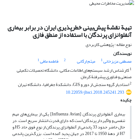
تهیة نقشۀ پیش‌بینی خطرپذیری ایران در برابر بیماری
آنفلوانزای پرندگان با استفاده از منطق فازی
نوع مقاله : پژوهشی کاربردی
نویسندگان
1
2
1
مصطفی عزیزخانی
میثم ارگانی
فاطمه مافی
1
کارشناس ارشد سیستم‌های اطلاعات مکانی، دانشگاه تحصیلات تکمیلی
صنعتی و فناوری پیشرفتۀ کرمان
2
استادیار گروه سنجش از دور و GIS، دانشکدۀ جغرافیا، دانشگاه تهران
10.22059/jhsci.2018.245241.293
چکیده
بیماری آنفلوانزای پرندگان [Influenza Avian] یکی از بیماری‌های مهم
تنفسی و واگیردار پرندگان است که دارای قدرت انتشار سریع است. در
حال حاضر حدود 33 پاندمی از آنفلوانزای پرندگان از نوع فوق حاد H5 و
H7 از دهة 1950 تا 2017 در جهان پدید آمده است. بزرگ‌ترین پاندمی