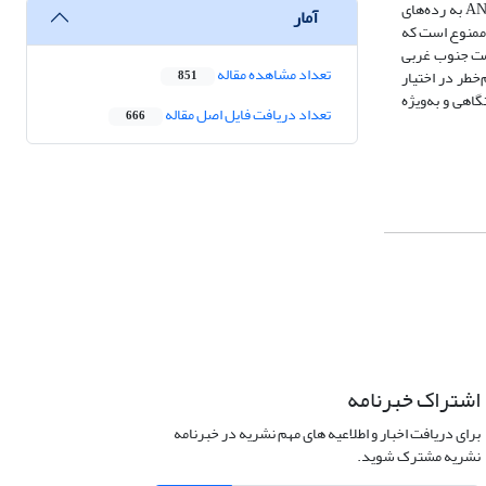
موجود و نیز شرایط منطقۀ مطالعاتی، مناطق ممنوع مشخص شدند. در مرحلۀ بعد، نواحی و پهنه‌های باقی‌ماندۀ محدودۀ مطالعاتی با استفاده از مدل‌های منطق فازی و ANP به رده‌های
آمار
ط موجود، منطقۀ ممنوع است که
رد که بیشتر در قسمت جنوب غربی
تعداد مشاهده مقاله
خطر در اختیار
851
اهی و به‌ویژه
تعداد دریافت فایل اصل مقاله
666
اشتراک خبرنامه
برای دریافت اخبار و اطلاعیه های مهم نشریه در خبرنامه
نشریه مشترک شوید.