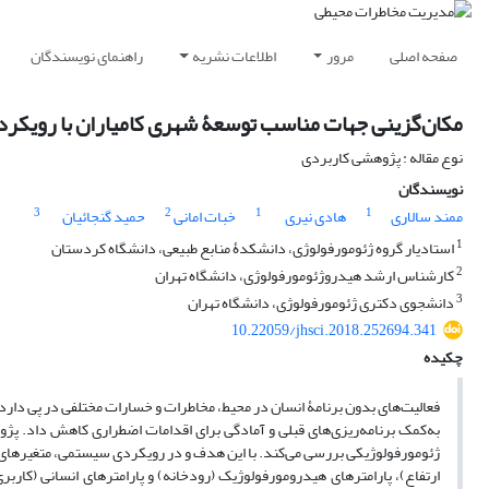
صفحه اصلی
مرور
اطلاعات نشریه
راهنمای نویسندگان
مکان‌گزینی جهات مناسب توسعۀ شهری کامیاران با رویکرد 
نوع مقاله : پژوهشی کاربردی
نویسندگان
3
2
1
1
ممند سالاری
هادی نیری
خبات امانی
حمید گنجائیان
1
استادیار گروه ژئومورفولوژی، دانشکدۀ منابع طبیعی، دانشگاه کردستان
2
کارشناس ارشد هیدروژئومورفولوژی، دانشگاه تهران
3
دانشجوی دکتری ژئومورفولوژی، دانشگاه تهران
10.22059/jhsci.2018.252694.341
چکیده
فعالیت‌های بدون برنامۀ انسان در محیط، مخاطرات و خسارات مختلفی در پی دارد که
به‌کمک برنامه‌ریزی‌های قبلی و آمادگی برای اقدامات اضطراری کاهش داد. پ
ژئومورفولوژیکی بررسی می‌کند. با این هدف و در رویکردی سیستمی، متغیرهای
ارتفاع)، پارامترهای هیدرومورفولوژیک (رودخانه) و پارامترهای انسانی (کارب