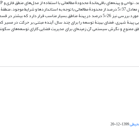
مناسب و بسیار مناسب طبقه‌بندی شدند. نتایج نشان داد که 4/61 کیلومتر مربع معادل 5/37 درصد از محدودۀ مطالعاتی با توجه به استانداردها و شرای
اغلب منطبق بر قسمت‌های شمالی و شمال شرقی کامیاران است. از کل مساحت مورد بررسی نیز 5/26 درصد در پهنۀ مناطق بسیار مناسب قرار دا
بی پهنۀ شهری، فضای بهینۀ توسعه را برای چند سال آینده مبتنی بر حرکت در مسیر کم‌
ناطق ممنوع و نگرش سیستمی آن زمینه‌ای برای مدیریت فضایی کارای توسعه‌های سکونتگ
محیطی
1399-12-20