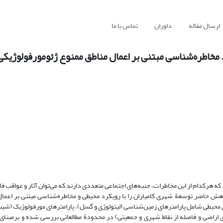
ارسال مقاله
داوران
تماس با ما
مخاطره‌شناسی مبتنی بر اعمال مناطق ممنوع ژئومورفولوژیکی
 هرکدام از این مخاطرات، جنبه‌های اجتماعی متعددی دارند که می‌توان آثار و عواقب فاجع
ژوهش حاضر توسعۀ شهری کامیاران را با رویکرد محیطی و مخاطره‌شناسی مبتنی بر اعما
 محیطی شامل پارامترهای زمین‌شناسی (لیتولوژی و گسل)، پارامترهای مورفولوژیک (ش
ری اراضی و فاصله از نقاط شهری و جمعیتی) در محدودۀ مطالعاتی بررسی شده و برمبنای