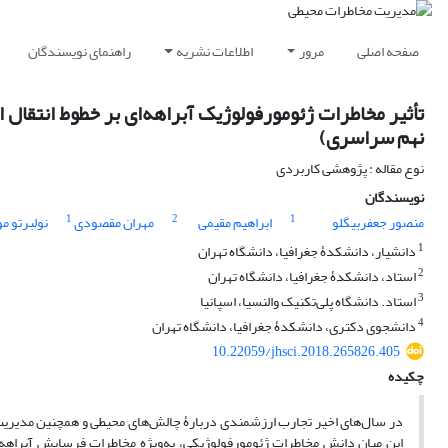
صفحه اصلی
مرور
اطلاعات نشریه
راهنمای نویسندگان
تأثیر مخاطرات ژئومورفولوژیک آبراهه‌ای بر خطوط انتقال ا
نهم سراسری)
نوع مقاله : پژوهشی کاربردی
نویسندگان
1
2
1
منصور جعفربیگلو
ابراهیم مقیمی
مهران مقصودی
نولبرتو مو
1
دانشیار، دانشکدۀ جغرافیا، دانشگاه تهران
2
استاد، دانشکدۀ جغرافیا، دانشگاه تهران
3
استاد. دانشگاه پلی‌تکنیک والنسیا، اسپانیا
4
دانشجوی دکتری، دانشکدۀ جغرافیا، دانشگاه تهران
10.22059/jhsci.2018.265826.405
چکیده
در سال‌های اخیر تجارب ارزشمندی دربارۀ چالش‌های محیطی و همچنین مدیریت ر
این میان دانش مخاطرات ژئومورفولوژیکی، به‌ویژه مخاطرات فرسایش آبراهه‌