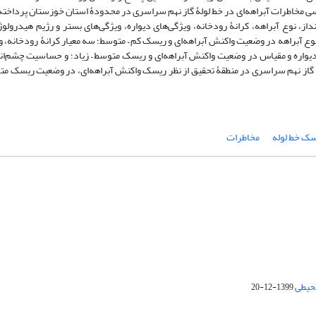
تریکس ریسک خط لوله (Pipeline Risk Screening Matrix) به بررسی مخاطرات آبراهه‌ای در خط لولۀ گاز نهم سراسری در محدودۀ استان خوزست
 نوع آبراهه، کرانۀ رودخانه، ویژگی‌های دیواره، ویژگی‌های بستر و رژیم هیدرولوژ
ع آبراهه در وضعیت واکنش آبراهه‌ای و ریسک کم – متوسط؛ سه معیار کرانۀ رودخانه، و
دیواره و مقیاس در وضعیت واکنش آبراهه‌ای و ریسک متوسط – زیاد؛ و حساسیت چشم‌ا
ۀ گاز نهم سراسری در منطقۀ تحقیق از نظر ریسک واکنش آبراهه‌ای، در وضعیت ریسک متوس
ک خط لوله
مخاطرات
محیطی
1399-12-20