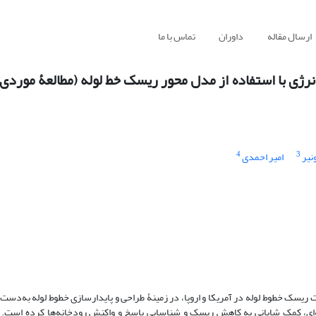
ارسال مقاله
داوران
تماس با ما
نرژی با استفاده از مدل محور ریسک خط لوله (مطالعۀ موردی: 
4
3
نیر
امیر احمدی
یسک خطوط لوله در آمریکا و اروپا، در زمینۀ طراحی و پایدارسازی خطوط لوله به‌دست
ای، کمک شایانی به کاهش ریسک و شناسایی پاسخ و واکنش رودخانه‌ها کرده است. در