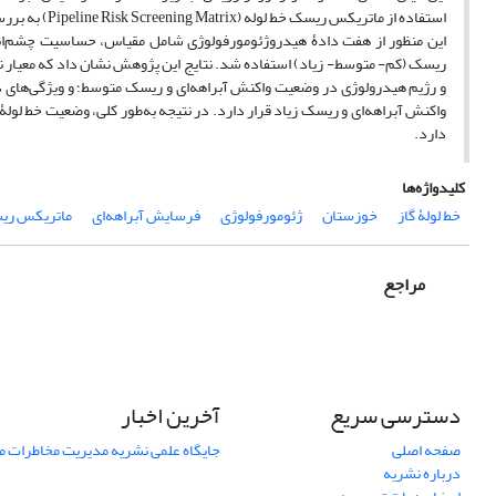
استفاده از ما
این منظور از هفت دادۀ هیدروژئومورفولوژی شامل مقیاس، حساسیت چشم‌انداز،
ریسک (کم- متوسط- زیاد) استفاده شد. نتایج این پژوهش نشان داد که معیار نو
و رژیم هیدرولوژی در وضعیت واکنش آبراهه‌ای و ریسک متوسط؛ و ویژگی‌های 
واکنش آبراهه‌ای و ریسک زیاد قرار دارد. در نتیجه به‌طور کلی، وضعیت خط لول
دارد.
کلیدواژه‌ها
خط لولۀ گاز
خوزستان
ژئومورفولوژی
فرسایش آبراهه‌ای
ماتریکس ریس
مراجع
دسترسی سریع
آخرین اخبار
صفحه اصلی
جایگاه علمی نشریه مدیریت مخاطرات 
درباره نشریه