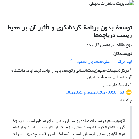
توسعۀ بدون برنامۀ گردشگری و تأثیر آن بر محیط
‌زیست دریاچه‌ها
نوع مقاله : پژوهشی کاربردی
نویسندگان
2
1
لیدا ترک
علی محمد یاراحمدی
1
مرکز تحقیقات محیط‌زیست انسانی و توسعۀ پایدار، واحد نجف‌آباد، دانشگاه
آزاد اسلامی، نجف‌آباد، ایران
2
دانشگاه لرستان
10.22059/jhsci.2019.279990.463
چکیده
اکوتوریسم فرصت اقتصادی و شایان تأملی برای مناطق است. دریاچۀ
گهر و اشترانکوه با تنوع زیستی ویژه یکی از آثار یخچالی ایران و از نقاط
مهم اکوتوریسمی لرستان است. آستانۀ پایین آسیب‌پذیری، شرایط