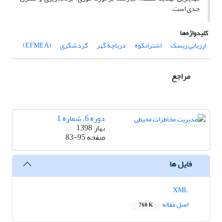
جدی است.
کلیدواژه‌ها
ارزیابی ریسک
اشترانکوه
دریاچۀ گهر
گردشگری
(EFMEA)
مراجع
دوره 6، شماره 1
بهار 1398
صفحه
83-95
فایل ها
XML
اصل مقاله
760 K