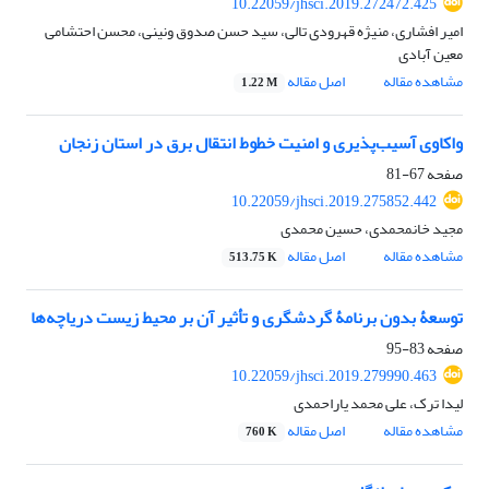
10.22059/jhsci.2019.272472.425
امیر افشاری، منیژه قهرودی تالی، سید حسن صدوق ونینی، محسن احتشامی
معین آبادی
مشاهده مقاله
اصل مقاله
1.22 M
واکاوی آسیب‌پذیری و امنیت خطوط انتقال برق در استان زنجان
صفحه
67-81
10.22059/jhsci.2019.275852.442
مجید خانمحمدی، حسین محمدی
مشاهده مقاله
اصل مقاله
513.75 K
توسعۀ بدون برنامۀ گردشگری و تأثیر آن بر محیط ‌زیست دریاچه‌ها
صفحه
83-95
10.22059/jhsci.2019.279990.463
لیدا ترک، علی محمد یاراحمدی
مشاهده مقاله
اصل مقاله
760 K