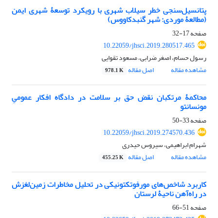
پتانسیل‌سنجی خطر سیلاب شهری با رویکرد توسعۀ شهری ایمن
(مطالعۀ موردی: شهر گنبد‌کاووس)
صفحه
17-32
10.22059/jhsci.2019.280517.465
رسول حسام، اصغر ضرابی، مسعود تقوایی
مشاهده مقاله
اصل مقاله
978.1 K
محاکمۀ مرتکبان نقض حق بر سلامت در دادگاه افکار عمومیِ
مونسانتو
صفحه
33-50
10.22059/jhsci.2019.274570.436
شهرام ابراهیمی، سیروس حیدری
مشاهده مقاله
اصل مقاله
455.25 K
کاربرد شاخص‌های مورفوتکتونیکی در تحلیل مخاطرات زمین‌لغزش
در راه‌آهن ناحیۀ لرستان
صفحه
51-66