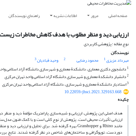
صفحه اصلی
مرور
اطلاعات نشریه
راهنمای نویسندگان
ارزیابی دید و منظر مطلوب با هدف کاهش مخاطرات زیست
نوع مقاله : پژوهشی کاربردی
نویسندگان
3
2
1
مهرداد عزیزی
محمود رضایی
وحید قبادیان
1
دانشجوی دکتری معماری، دانشکدۀ معماری و شهرسازی دانشگاه آزاد اسلامی واحد
2
دانشیار دانشکدۀ معماری و شهرسازی دانشگاه آزاد اسلامی واحد تهران مرکزی
3
استادیار دانشکدۀ معماری و شهرسازی، دانشگاه آزاد اسلامی واحد تهران مرکزی
10.22059/jhsci.2021.329163.668
چکیده
هدف اصلی این پژوهش، ارزیابی و شبیه‌سازی پارامتریک مؤلفۀ دید و منظر د
ارزیابی تأثیرات محیطی است. پژوهش از نوع کمّی است و با کمک فنون مدل‌سازی
مانند Rhino و Grasshopper بهره گرفته شد. برای تحلیل و
دوردست، توپوگرافی و ساختمان‌های شاخص در نظر گرفته شدند. نتایج بررسی‌ه