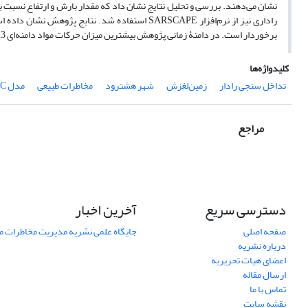
نشان می‌دهند. بررسی و تحلیل نتایج نشان داد که مقدار بارش و ارتفاع نسبت به
راداری نیز از نرم‌افزار SARSCAPE استفاده شد. نتا
برخوردار است. در دامنۀ زمانی پژوهش بیشترین میزان حرکات مواد دامنه‌ای 23 سانتی‌متر است که نشان‌دهندة فعال بودن منطقه ازلحاظ حرکات دامنه‌ای است.
کلیدواژه‌ها
تداخل سنجی رادار
زمین‌لغزش
شهر هشترود
مخاطرات طبیعی
مدل MABAC
مراجع
دسترسی سریع
آخرین اخبار
صفحه اصلی
جایگاه علمی نشریه مدیریت مخاطرات 
درباره نشریه
اعضای هیات تحریریه
ارسال مقاله
تماس با ما
نقشه سایت