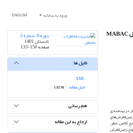
ورود به سامانه
ENGLISH
MA
دوره 9، شماره 2
تابستان 1401
صفحه
133-150
فایل ها
XML
اصل مقاله
1.82 M
هم رسانی
 می‌گذارد. در پژوهش حاضر، کارایی مدل MABACو تداخل‌سنجی رادار در پهنه‌بندی
 زمین‌لغزش‌های
ارجاع به این مقاله
نج کلاس خطر،
قوع زمین‌لغزش