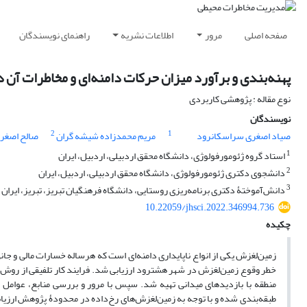
صفحه اصلی
مرور
اطلاعات نشریه
راهنمای نویسندگان
پهنه‌بندی و برآورد میزان حرکات دامنه‌ای و مخاطرات آن در
نوع مقاله : پژوهشی کاربردی
نویسندگان
2
1
صیاد اصغری سراسکانرود
مریم محمدزاده شیشه گران
صالح اصغر
1
استاد گروه ژئومورفولوژی، دانشگاه محقق اردبیلی، اردبیل، ایران
2
دانشجوی دکتری ژئومورفولوژی، دانشگاه محقق اردبیلی، اردبیل، ایران
3
دانش‌آموختۀ دکتری برنامه‌ریزی روستایی، دانشگاه فرهنگیان تبریز، تبریز، ایران
10.22059/jhsci.2022.346994.736
چکیده
خطر وقوع زمین‌لغزش در شهر هشترود ارزیابی شد. فرایند کار تلفیقی از روش‌های 
منطقه با بازدیدهای میدانی تهیه شد. سپس با مرور و بررسی منابع، عوامل
طبقه‌بندی شده و با توجه به زمین‌لغزش‌های رخ‌داده در محدودۀ پژوهش ارزیابی