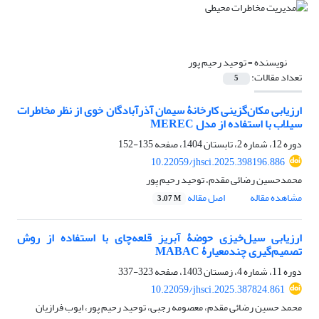
نویسنده =
توحید رحیم پور
تعداد مقالات:
5
ارزیابی مکان‌گزینی کارخانۀ سیمان آذرآبادگان خوی از نظر مخاطرات
سیلاب با استفاده از مدل MEREC
دوره 12، شماره 2، تابستان 1404، صفحه
135-152
10.22059/jhsci.2025.398196.886
محمدحسین رضائی مقدم، توحید رحیم پور
مشاهده مقاله
اصل مقاله
3.07 M
ارزیابی سیل‌خیزی حوضۀ آبریز قلعه‌چای با استفاده از روش
تصمیم‌گیری چندمعیارۀ MABAC
دوره 11، شماره 4، زمستان 1403، صفحه
323-337
10.22059/jhsci.2025.387824.861
محمد حسین رضائی مقدم، معصومه رجبی، توحید رحیم پور، ایوب فرازیان