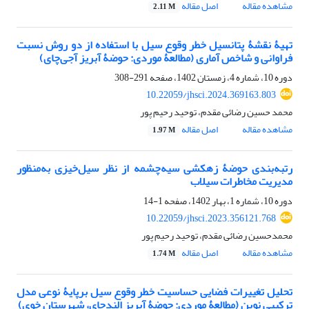
مشاهده مقاله
اصل مقاله
2.11 M
تهیۀ نقشۀ پتانسیل خطر وقوع سیل با استفاده از دو روش نسبت
فراوانی و شاخص آماری (مطالعۀ موردی: حوضۀ آبریز آجی‌چای)
دوره 10، شماره 4، زمستان 1402، صفحه
291-308
10.22059/jhsci.2024.369163.803
محمد حسین رضائی مقدم، توحید رحیم پور
مشاهده مقاله
اصل مقاله
1.97 M
رتبه‌بندی حوضۀ زهکشی سیه‌چشمه از نظر سیل‌خیزی به‌منظور
مدیریت مخاطرات سیلاب
دوره 10، شماره 1، بهار 1402، صفحه
1-14
10.22059/jhsci.2023.356121.768
محمدحسین رضائی مقدم، توحید رحیم پور
مشاهده مقاله
اصل مقاله
1.74 M
تحلیل تغییرات فضایی حساسیت خطر وقوع سیل برپایۀ نوعی مدل
ترکیبی نوین (مطالعۀ موردی: حوضۀ آبریز الندچای، شهرستان خوی)