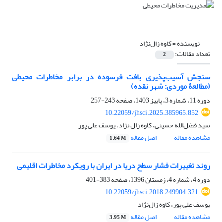
نویسنده =
کاوه زال‌نژاد
تعداد مقالات:
2
سنجش آسیب‌پذیری بافت فرسوده در برابر مخاطرات محیطی
(مطالعۀ موردی: شهر نقده)
دوره 11، شماره 3، پاییز 1403، صفحه
243-257
10.22059/jhsci.2025.385965.852
سید فضل‌الله حسینی، کاوه زال نژاد، یوسف علی پور
مشاهده مقاله
اصل مقاله
1.64 M
روند تغییرات فشار سطح دریا در ایران با رویکرد مخاطرات اقلیمی
دوره 4، شماره 4، زمستان 1396، صفحه
383-401
10.22059/jhsci.2018.249904.321
یوسف علی پور، کاوه زال‌نژاد
مشاهده مقاله
اصل مقاله
3.95 M