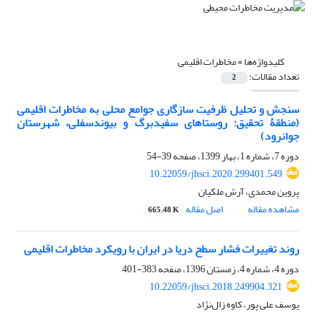
کلیدواژه‌ها =
مخاطرات اقلیمی
تعداد مقالات:
2
سنجش و تحلیل ظرفیت سازگاری جوامع محلی به مخاطرات اقلیمی
(منطقۀ تحقیق: روستاهای سفیدبرگ و بیوندسفلی، شهرستان
جوانرود)
دوره 7، شماره 1، بهار 1399، صفحه
39-54
10.22059/jhsci.2020.299401.549
پروین محمدی، آرش ملکیان
مشاهده مقاله
اصل مقاله
665.48 K
روند تغییرات فشار سطح دریا در ایران با رویکرد مخاطرات اقلیمی
دوره 4، شماره 4، زمستان 1396، صفحه
383-401
10.22059/jhsci.2018.249904.321
یوسف علی پور، کاوه زال‌نژاد