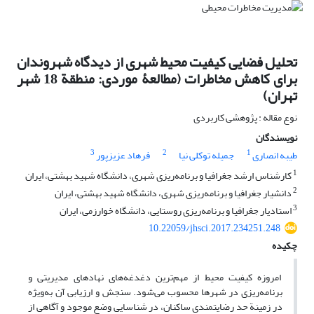
تحلیل فضایی کیفیت محیط شهری از دیدگاه شهروندان
برای کاهش مخاطرات (مطالعۀ موردی: منطقة 18 شهر
تهران)
نوع مقاله : پژوهشی کاربردی
نویسندگان
3
2
1
طیبه انصاری
جمیله توکلی نیا
فرهاد عزیزپور
1
کارشناس ارشد جغرافیا و برنامه‌ریزی شهری، دانشگاه شهید بهشتی، ایران
2
دانشیار جغرافیا و برنامه‌ریزی شهری، دانشگاه شهید بهشتی، ایران
3
استادیار جغرافیا و برنامه‌ریزی روستایی، دانشگاه خوارزمی، ایران
10.22059/jhsci.2017.234251.248
چکیده
امروزه کیفیت محیط از مهم‌ترین دغدغه‌های نهادهای مدیریتی و
برنامه‌ریزی در شهرها محسوب می‌شود. سنجش و ارزیابی آن به‌ویژه
در زمینة حد رضایتمندی ساکنان، در شناسایی وضع موجود و آگاهی از