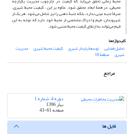
محیط زمانی تحقق می‌یابد که کیفیت در چارچوب مدیریت یکپارچه
محیطی، در همۀ ابعاد محقق شود. علاوه بر این ، کیفیت محیط شهری،
صرفاً جنبه عینی ندارد، بلکه جنبۀ ذهنی را نیز شامل می‌شود. هر یک از
شهروندان، فهم و ادراک مشخصی از محیط خود دارد که توجه به این
فهم می‌تواند به ارتقای کیفیت محیط منتهی شود.
کلیدواژه‌ها
تحلیل فضایی
توسعۀ پایدار شهری
کیفیت محیط شهری
مدیریت
شهری
منطقۀ 18
مراجع
دوره 4، شماره 1
بهار 1396
صفحه
43-61
فایل ها