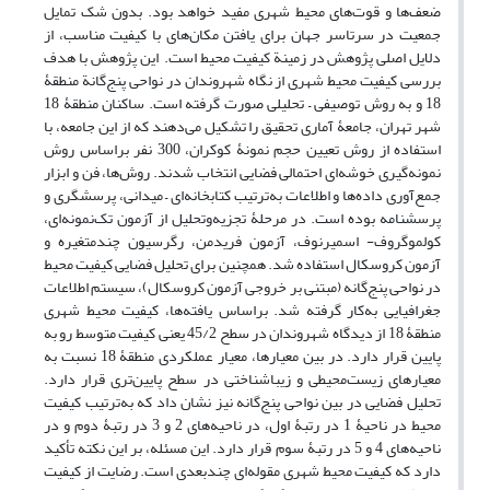
ضعف‌ها و قوت‌های محیط شهری مفید خواهد بود. بدون شک تمایل
جمعیت در سرتاسر جهان برای یافتن مکان‌های با کیفیت مناسب، از
دلایل اصلی پژوهش در زمینة کیفیت محیط است. این پژوهش با هدف
بررسی کیفیت محیط شهری از نگاه شهروندان در نواحی پنج‌گانة منطقۀ
18 و به روش توصیفی – تحلیلی صورت گرفته است. ساکنان منطقۀ 18
شهر تهران، جامعۀ آماری تحقیق را تشکیل می‌دهند که از این جامعه، با
استفاده از روش تعیین حجم نمونۀ کوکران، 300 نفر براساس روش
نمونه‌گیری خوشه‌ای احتمالی فضایی انتخاب شدند. روش‌ها، فن و ابزار
جمع‌آوری داده‌ها و اطلاعات به‌ترتیب کتابخانه‌ای – میدانی، پرسشگری و
پرسشنامه بوده است. در مرحلۀ تجزیه‌وتحلیل از آزمون تک‌نمونه‌ای،
کولموگروف- اسمیرنوف، آزمون فریدمن، رگرسیون چندمتغیره و
آزمون کروسکال استفاده‌ شد. همچنین برای تحلیل فضایی کیفیت محیط
در نواحی پنج‌گانه (مبتنی بر خروجی آزمون کروسکال)، سیستم اطلاعات
جغرافیایی به‌کار گرفته شد. براساس یافته‌ها، کیفیت محیط شهری
منطقۀ 18 از دیدگاه شهروندان در سطح 45/2 یعنی کیفیت متوسط رو به
پایین قرار دارد. در بین معیارها، معیار عملکردی منطقۀ 18 نسبت به
معیارهای زیست‌محیطی و زیباشناختی در سطح پایین‌تری قرار دارد.
تحلیل فضایی در بین نواحی پنج‌گانه نیز نشان داد که به‌ترتیب کیفیت
محیط در ناحیۀ 1 در رتبۀ اول، در ناحیه‌های 2 و 3 در رتبۀ دوم و در
ناحیه‌های 4 و 5 در رتبۀ سوم قرار دارد. این مسئله، بر این نکته تأکید
دارد که کیفیت محیط شهری مقوله‌ای چندبعدی است. رضایت از کیفیت