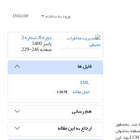
ورود به سامانه
ENGLISH
دوره 8، شماره 3
پاییز 1400
صفحه
229-246
فایل ها
XML
اصل مقاله
1.66 M
هم رسانی
 شد. به‌منظور
ارجاع به این مقاله
فاکتورهای آب‌و‌هوایی منطقه به‌عنوان
داده‌های اولیۀ پژوهش استفاده شد. ابزارهای مهم تحقیق نرم‌افزارهای ArcGIS و IDRISI و مدل‌های به‌کاررفته در تحقیق نیز شامل تلفیق منطق Fuzzy-AHP و مدل LCM بود. این