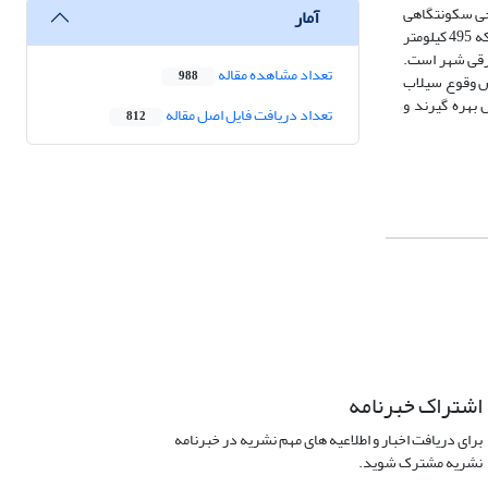
احی سکونتگاهی
آمار
شهری به‌سمت مناطق مستعد سیل‌گیر در طی 30 سال اخیر (1990 تا 2020) ارزیابی شد. نتایج پژوهش نشان داد که شهر کابل پتانسیل سیل‌گیری زیادی دارد، به‌طوری‌که 495 کیلومتر
شرقی شهر است.
تعداد مشاهده مقاله
988
صد) از محدودۀ شهری کابل در معرض وقوع سیلاب
 بهره گیرند و
تعداد دریافت فایل اصل مقاله
812
اشتراک خبرنامه
برای دریافت اخبار و اطلاعیه های مهم نشریه در خبرنامه
نشریه مشترک شوید.