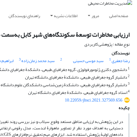
صفحه اصلی
مرور
اطلاعات نشریه
راهنمای نویسندگان
ارزیابی مخاطرات توسعۀ سکونتگاه‌های شهر کابل به‌سمت
نوع مقاله : پژوهشی کاربردی
نویسندگان
3
2
1
رضا جعفری
سید موسی حسینی
سید محمد زمان زاده
ابراهیم 
1
دانشجوی دکتری ژئومورفولوژی، گروه جغرافیای طبیعی، دانشکدۀ جغرافیای دانشگا
2
دانشیار گروه جغرافیای طبیعی، دانشکدۀ جغرافیای دانشگاه تهران
3
دانشیار گروه جغرافیای طبیعی، دانشکدۀ زمین‌شناسی دانشکدگان علوم دانشگاه ت
4
استاد گروه جغرافیای طبیعی، دانشکدۀ جغرافیای دانشگاه تهران
10.22059/jhsci.2021.327569.656
چکیده
در این پژوهش به ارزیابی مناطق مستعد وقوع سیلاب و نیز بررسی روند تغییر