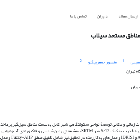
ارسال مقاله
داوران
تماس با ما
 مناطق مستعد سیلاب
2
4
مقیمی
منصور جعفربیگلو
ه تهران
هران
ات زمانی و مکانی توسعۀ نواحی سکونتگاهی شهر کابل به‌سمت مناطق سیل‌گیر پرداخته
دستیابی به اهداف مورد نظر از تصاویر ماهوارۀ لندست، مدل رقومی ارتفاعی با قدرت تفکیک 5/12 متر SRTM، نقشه‌های زمین‌شناسی و 