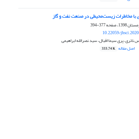
ی با مخاطرات زیست‌محیطی در صنعت نفت و گاز
377-394
10.22059/jhsci.202
ناتری، پری سیما اقبال، سید نصرالله ابراهیمی
اصل مقاله
333.74 K