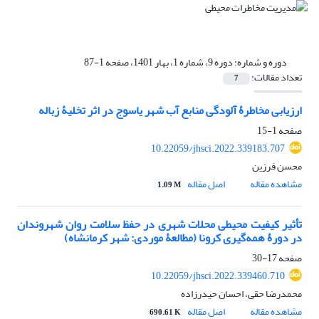
دوره و شماره:
دوره 9، شماره 1، بهار 1401، صفحه 1-87
تعداد مقالات:
7
ارزیابی مخاطرۀ آلودگی منابع آب شهر یاسوج در اثر تخلیۀ زباله
صفحه
1-15
10.22059/jhsci.2022.339183.707
محسن فرزین
مشاهده مقاله
اصل مقاله
1.09 M
تأثیر کیفیت محیطی محلات شهری در حفظ سلامت روان شهروندان
در دورۀ همه‌گیری کرونا (مطالعۀ موردی: شهر کرمانشاه)
صفحه
17-30
10.22059/jhsci.2022.339460.710
محمدرضا حقی، احسان حیدرزاده
مشاهده مقاله
اصل مقاله
690.61 K