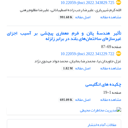
10.22059/jhsci.2022.343829.725
الله کرم شهریاری، علیرضا رجب زاده اصطهباناتی، علیرضا مظلوم رهنی
مشاهده مقاله
اصل مقاله
991.68 K
تأثیر هندسۀ پلان و فرم معماری پیچشی بر آسیب اجزای
غیرسازه‌ای ساختمان‌های بلند در برابر زلزله
صفحه
69-87
10.22059/jhsci.2022.341229.722
غزل جاویدان نیا، محمدرضا بمانیان، محمدجواد مهدوی نژاد
مشاهده مقاله
اصل مقاله
1.82 M
چکیده های انگلیسی
صفحه
1-19
مشاهده مقاله
اصل مقاله
695.09 K
مقالات آماده انتشار