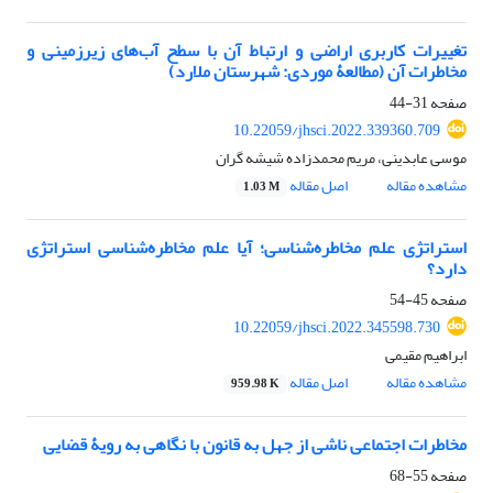
تغییرات کاربری اراضی و ارتباط آن با سطح آب‌های زیرزمینی و
مخاطرات آن (مطالعۀ موردی: شهرستان ملارد)
صفحه
31-44
10.22059/jhsci.2022.339360.709
موسی عابدینی، مریم محمدزاده شیشه گران
مشاهده مقاله
اصل مقاله
1.03 M
استراتژی علم مخاطره‌شناسی؛ آیا علم مخاطره‌شناسی استراتژی
دارد؟
صفحه
45-54
10.22059/jhsci.2022.345598.730
ابراهیم مقیمی
مشاهده مقاله
اصل مقاله
959.98 K
مخاطرات اجتماعی ناشی از جهل به قانون با نگاهی به رویۀ قضایی
صفحه
55-68