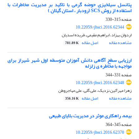
پتانسل سیلخیزی حوضه گرمی با تاکید بر مدیریت مخاطرات با
استفاده از روش SCS (رودبار ، استان گیلان )
صفحه
315-330
10.22059/jhsci.2016.62344
اردوان بهزاد، ابراهیم مقیمی، فریده اسدیان
مشاهده مقاله
اصل مقاله
781.89 K
ارزیابی سطح آگاهی دانش آموزان متوسطه اول شهر شیراز برای
مواجهه با مخاطره ی زلزله
صفحه
331-344
10.22059/jhsci.2016.62348
زهرا مهرآئین نزدیک، علی گلی، علی مهاجروطن
مشاهده مقاله
اصل مقاله
356.16 K
بیمه، راهکاری موثر در مدیریت بلایای طبیعی
صفحه
345-364
10.22059/jhsci.2016.62370