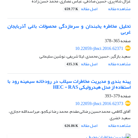
غزال شاه پری، حسین صادقی، عباس عصاری، محمد حسن زاده
مشاهده مقاله
اصل مقاله
659.77 K
تحلیل مخاطره یخبندان و سرمازدگی محصولات باغی آذربایجان
غربی
صفحه
365-378
10.22059/jhsci.2016.62371
سعید بازگیر، حسین محمدی، لیلا شریفی، نوشین سلیمانی
مشاهده مقاله
اصل مقاله
435.3 K
پهنه بندی و مدیریت مخاطرات سیلاب در رودخانه سیمینه رود با
استفاده از مدل هیدرولیکی HEC - RAS
صفحه
379-393
10.22059/jhsci.2016.62373
آفاق کاظمی، محمدحسین رضائی مقدم، محمد رضا نیکجو، میراسدالله حجازی،
سعید خضری
مشاهده مقاله
اصل مقاله
626.86 K