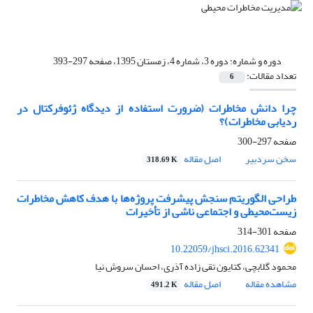
دوره و شماره:
دوره 3، شماره 4، زمستان 1395، صفحه 297-393
تعداد مقالات:
6
چرا دانش مخاطرات (ضرورت استفاده از دیدگاه ژئوفرکتال در
ردیابی مخاطرات)؟
صفحه
297-300
سخن سردبیر
اصل مقاله
318.69 K
طراحی الگوریتم سنجش پیشرفت پروژ‌ه‌ها با هدف کاهش مخاطرات
زیست‌محیطی و اجتماعی ناشی از تأخیرات
صفحه
301-314
10.22059/jhsci.2016.62341
محمود گلابچی، کتایون تقی زاده آذری، احسان سروش نیا
مشاهده مقاله
اصل مقاله
491.2 K