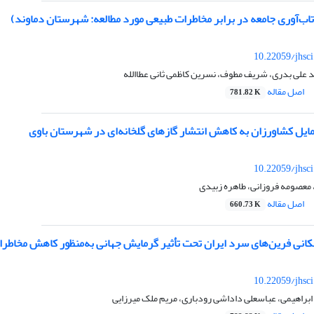
تاب‌آوری جامعه در برابر مخاطرات طبیعی مورد مطالعه: شهرستان دماوند)
10.22059/jhsc
 علی بدری، شریف مطوف، نسرین کاظمی ثانی عطاالله
اصل مقاله
781.82 K
مایل کشاورزان به کاهش انتشار گازهای گلخانه‌ای در شهرستان باوی
10.22059/jhsc
 معصومه فروزانی، طاهره زبیدی
اصل مقاله
660.73 K
کانی فرین‌های سرد ایران تحت تأثیر گرمایش جهانی به‌منظور کاهش مخاطر
10.22059/jhsc
 ابراهیمی، عباسعلی داداشی رودباری، مریم ملک میرزایی