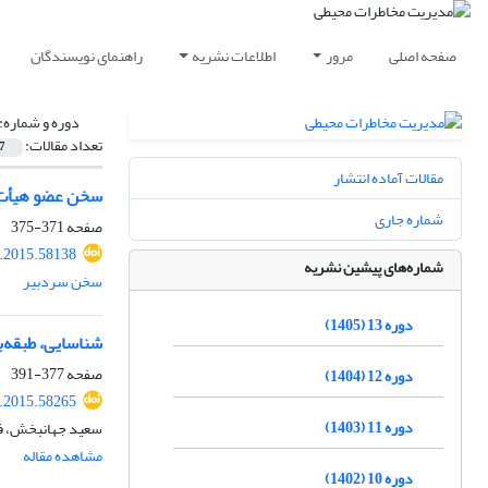
صفحه اصلی
مرور
اطلاعات نشریه
راهنمای نویسندگان
دوره و شماره:
تعداد مقالات:
7
مقالات آماده انتشار
سخن عضو هیأت ت
شماره جاری
صفحه
371-375
i.2015.58138
شماره‌های پیشین نشریه
سخن سردبیر
دوره 13 (1405)
شناسایی، طبقه‌
صفحه
377-391
دوره 12 (1404)
i.2015.58265
دوره 11 (1403)
سعید جهانبخش، ف
مشاهده مقاله
دوره 10 (1402)