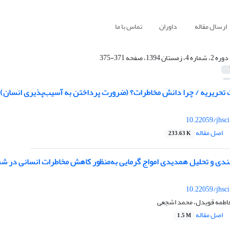
ارسال مقاله
داوران
تماس با ما
دوره 2، شماره 4، زمستان 1394، صفحه 371-375
حریریه / چرا دانش مخاطرات؟ (ضرورت پرداختن به آسیب‌پذیری انسان)
10.22059/jhsc
اصل مقاله
233.63 K
بندی و تحلیل همدیدی امواج گرمایی به‌منظور کاهش مخاطرات انسانی در شم
10.22059/jhsc
اطمه قویدل، محمد اشجعی
اصل مقاله
1.5 M