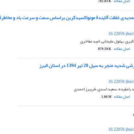
اصل مقاله
782.83 K
مدیدی غلظت آلایندۀ مونواکسیدکربن بر‌اساس سمت و سرعت باد و مخاطرۀ 
10.22059/jhsc
کبری، بهلول علیجانی، امید مفاخری
اصل مقاله
879.59 K
نجر به سیل 28 تیر 1394 در استان البرز
10.22059/jhsc
 باعقیده، سعید اسدی، فریبرز احمدی
اصل مقاله
1.06 M
10.22059/jhsc