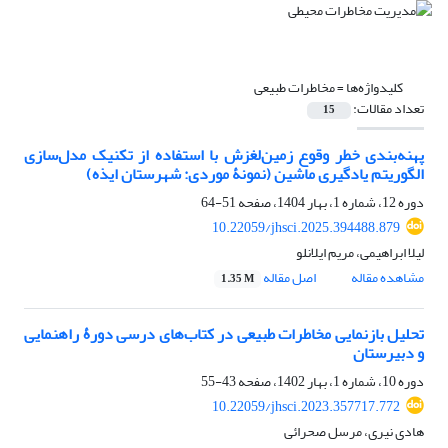
کلیدواژه‌ها =
مخاطرات طبیعی
تعداد مقالات:
15
پهنه‌بندی خطر وقوع زمین‌لغزش با استفاده از تکنیک مدل‌سازی
الگوریتم یادگیری ماشین (نمونۀ موردی: شهرستان ایذه)
دوره 12، شماره 1، بهار 1404، صفحه
51-64
10.22059/jhsci.2025.394488.879
لیلا ابراهیمی، مریم ایلانلو
مشاهده مقاله
اصل مقاله
1.35 M
تحلیل بازنمایی مخاطرات طبیعی در کتاب‌های درسی دورۀ راهنمایی
و دبیرستان
دوره 10، شماره 1، بهار 1402، صفحه
43-55
10.22059/jhsci.2023.357717.772
هادی نیری، مرسل صحرائی