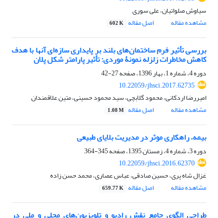
سیاوش صلواتیان، علی سوری
مشاهده مقاله
اصل مقاله
602 K
بررسی تأثیر فرم ساختمان‌های بلند بر پایداری سازه‌ای آنها با هدف
کاهش مخاطرات زلزله نمونۀ موردی: تأثیر پارامتر شکل پلان
دوره 4، شماره 1، بهار 1396، صفحه
27-42
10.22059/jhsci.2017.62735
امیررضا اردکانی، محمود گلابچی، سید محمود حسینی، متین علاقمندان
مشاهده مقاله
اصل مقاله
1.08 M
بیمه، راهکاری موثر در مدیریت بلایای طبیعی
دوره 3، شماره 4، زمستان 1395، صفحه
345-364
10.22059/jhsci.2016.62370
غزال شاه پری، حسین صادقی، عباس عصاری، محمد حسن زاده
مشاهده مقاله
اصل مقاله
659.77 K
طراحی الگوی جامع نقش رادیو و تلویزیون‌های محلی و ملی در