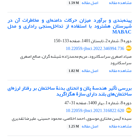
مشاهده مقاله
اصل مقاله
1.59 M
پهنه‌بندی و برآورد میزان حرکات دامنه‌ای و مخاطرات آن در
شهرستان هشترود با استفاده از تداخل‌سنجی راداری و مدل
MABAC
دوره 9، شماره 2، تابستان 1401، صفحه
133-150
10.22059/jhsci.2022.346994.736
صیاد اصغری سراسکانرود، مریم محمدزاده شیشه گران، صالح اصغری
سراسکانرود
مشاهده مقاله
اصل مقاله
1.82 M
بررسی تأثیر هندسۀ پلان و انحنای بدنۀ ساختمان بر رفتار لرزه‌ای
ساختمان‌های بلند دارای سازۀ هگزاگرید
دوره 8، شماره 1، بهار 1400، صفحه
31-47
10.22059/jhsci.2021.316822.620
سیده آیسن مختاری موسوی، احمد اخلاصی، محمود حسینی، علیرضا تقدیری
مشاهده مقاله
اصل مقاله
1.25 M