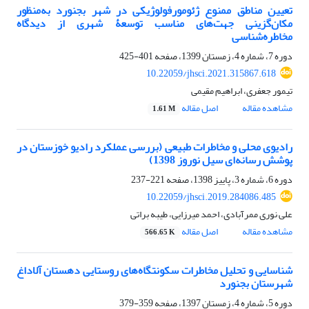
تعیین مناطق ممنوع ژئومورفولوژیکی در شهر بجنورد به‌منظور
مکان‌گزینی جهت‌های مناسب توسعۀ شهری از دیدگاه
مخاطره‌شناسی
دوره 7، شماره 4، زمستان 1399، صفحه
401-425
10.22059/jhsci.2021.315867.618
تیمور جعفری، ابراهیم مقیمی
مشاهده مقاله
اصل مقاله
1.61 M
رادیوی محلی و مخاطرات طبیعی (بررسی عملکرد رادیو خوزستان در
پوشش رسانه‌ای سیل نوروز 1398)
دوره 6، شماره 3، پاییز 1398، صفحه
221-237
10.22059/jhsci.2019.284086.485
علی نوری ممرآبادی، احمد میرزایی، طیبه براتی
مشاهده مقاله
اصل مقاله
566.65 K
شناسایی و تحلیل مخاطرات سکونتگاه‌های روستایی دهستان آلاداغ
شهرستان بجنورد
دوره 5، شماره 4، زمستان 1397، صفحه
359-379