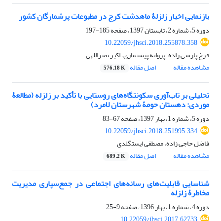
بازنمایی اخبار زلزلۀ ماهدشت کرج در مطبوعات پرشمارگان کشور
دوره 5، شماره 2، تابستان 1397، صفحه
185-197
10.22059/jhsci.2018.255878.358
فرخ پارسی زاده، پروانه پیشنمازی، اکبر نصراللهی
مشاهده مقاله
اصل مقاله
576.18 K
تحلیلی بر تاب‌آوری سکونتگاه‌های روستایی با تأکید بر زلزله (مطالعۀ
موردی: دهستان حومۀ شهرستان لامرد)
دوره 5، شماره 1، بهار 1397، صفحه
67-83
10.22059/jhsci.2018.251995.334
فاضل حاجی زاده، مصطفی ایستگلدی
مشاهده مقاله
اصل مقاله
689.2 K
شناسایی قابلیت‌های رسانه‌های اجتماعی در جمع‌سپاری مدیریت
مخاطرۀ زلزله
دوره 4، شماره 1، بهار 1396، صفحه
9-25
10.22059/jhsci.2017.62733