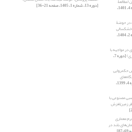
 (مطالعۀ
[دوره 13، شماره 1، 1405، صفحه 21-36]
[دوره 9، شماره 4، 1401،
 در حوضۀ
ص خشکسالی
[دوره 12، شماره 2، 1404،
 در مواجهه با
ری)
[دوره 7،
ش حکمروایی
اه‌های
[دوره 7، شماره 4، 1399،
بی مصنوعی با
طر زمین‌لغزش
فرم معماری
ن‌های بلند در