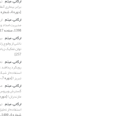
ارگانی، میثم
ته
برابر بیماری آنف
[دوره 4، شماره 3، 1396، صفحه 303-317]
ارگانی، میثم
ار
مدیریت امداد و 
1398، صفحه 117-129]
ارگانی، میثم
بر
ناشی از وقوع زلزل
توان تفکیک زیاد
257]
ارگانی، میثم
تح
رویکرد پدافند غ
استفاده از شبک
تبریز)
[دوره 7، شماره 1، 1399، صفحه 77-96]
ارگانی، میثم
مد
گسترش ویروس کر
مازندران)
[دوره 8، شماره 1، 1400، صفحه 1
ارگانی، میثم
ته
استفاده از تحلی
شماره 4، 1400، صفحه 395-411]