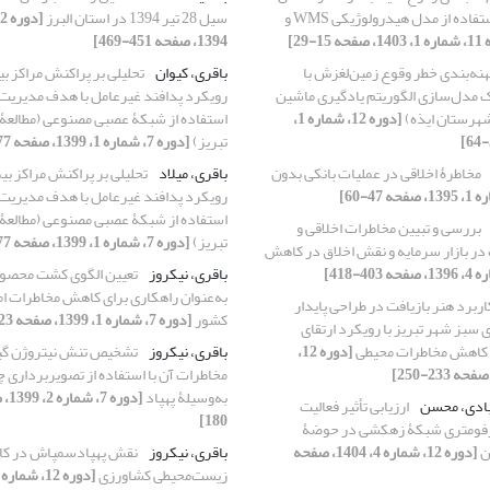
شهرستانک با استفاده از مدل هیدرولوژیکی WMS و
سیل 28 تیر 1394 در استان البرز
 15-29]
1394، صفحه 451-469]
هنه‌بندی خطر وقوع زمین‌لغزش با
باقری، کیوان
تحلیلی بر پراکنش مراکز بی
ک مدل‌سازی الگوریتم یادگیری ماشین
رویکرد پدافند غیرعامل با هدف مدیریت 
شهرستان ایذه)
[دوره 12، شماره 1،
استفاده از شبکۀ عصبی مصنوعی (مطالعۀ
تبریز)
[دوره 7، شماره 1، 1399، صفحه 77-96]
مخاطرۀ اخلاقی در عملیات بانکی بدون
باقری، میلاد
تحلیلی بر پراکنش مراکز بیم
رویکرد پدافند غیرعامل با هدف مدیریت 
استفاده از شبکۀ عصبی مصنوعی (مطالعۀ
بررسی و تبیین مخاطرات اخلاقی و
تبریز)
[دوره 7، شماره 1، 1399، صفحه 77-96]
در بازار سرمایه و نقش اخلاق در کاهش
باقری، نیکروز
تعیین الگوی کشت محصول
به‌عنوان راهکاری برای کاهش مخاطرات ا
اربرد هنر بازیافت در طراحی پایدار
کشور
[دوره 7، شماره 1، 1399، صفحه 23-38]
 سبز شهر تبریز با رویکرد ارتقای
 کاهش مخاطرات محیطی
[دوره 12،
باقری، نیکروز
تشخیص تنش نیتروژن گیا
مخاطرات آن با استفاده از تصویربرداری 
به‌وسیلۀ پهپاد
بادی، محسن
ارزیابی تأثیر فعالیت
180]
ورفومتری شبکۀ زهکشی در حوضۀ
ن
[دوره 12، شماره 4، 1404، صفحه
باقری، نیکروز
نقش پهپادسمپاش در ک
زیست‌محیطی کشاورزی