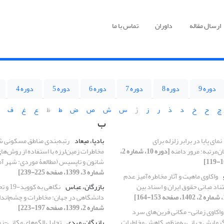
ارسال مقاله
داوران
تماس با ما
دوره 9
دوره 8
دوره 7
دوره 6
دوره 5
دوره 4
چ
ح
خ
د
ذ
ر
ز
ژ
س
ش
ص
ض
ط
ظ
ع
غ
ف
ب
نمای پایا در برابر زلزله برای
بادپا، میعاد
رتبه‌بندی مناطق مسکونی ش
ن‌مرتبه: مرور دامنه
[دوره 10، شماره 2،
مخاطرات زمین‌لرزه با استفاده از روش‌های
شانون و تاپسیس (مطالعۀ موردی: شهر آ
شماره 3، 1399، صفحه 225-239]
واکاوی ماهیت و آثار مخاطره‌آمیز عدم
ستناد مبانی حقوق ایران و اسناد بین
بازرگان، عباس
نگاهی ب
دانشگاهی در جهان: مخاطرات و چشم‌اندا
شماره 2، 1399، صفحه 197-223]
واکاوی زمانی- مکانی فرین‌های سرد
 گرمایش جهانی به‌منظور کاهش مخاطرات
بازرگان، مهدی
تحلیل الگوهای مکانی-زم