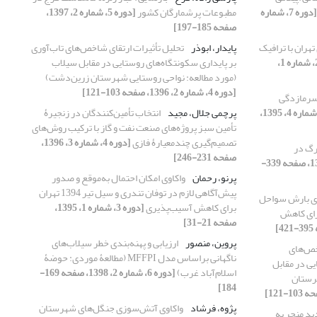
[دوره 7، شماره
مطبوعات پرشمارگان کشور
[دوره 5، شماره 2، 1397،
صفحه 185-197]
تهران با ترافیک
پایدار، ابوذر
تحلیل تأثیرات ارتقای شاخص‌های تاب‌آوری
[دوره 2، شماره 1،
بر پایداری سکونتگاه‌های روستایی در مقابل سیلاب
(مورد مطالعه: نواحی روستایی شهرستان زرین‌دشت)
[دوره 4، شماره 2، 1396، صفحه 103-121]
 سرمازدگی
[دوره 3، شماره 4، 1395،
پرچمی جلال، مجید
انتخاب تأمین‌کنندگان در زنجیرۀ
تأمین سبز پروژه‌های صنعت نفت و گاز با ترکیب روش‌های
تصمیم‌گیری چندمعیارۀ فازی
[دوره 4، شماره 3، 1396،
رگ در
صفحه 231-246]
[دوره 5، شماره 4، 1397، صفحه 339-
پرنو، رحمان
واکاوی امکان احتمال به‌موقع و صدور
پیش‌آگاهی لازم در توفان تندری و سیل تیر 1394 تهران
ای بارش سواحل
برای کاهش آسیب‌پذیری
[دوره 3، شماره 1، 1395،
ریای خزر در دورۀ 2050-2021 برای کاهش
صفحه 21-31]
پروین، منصور
ارزیابی و پهنه‌بندی خطر سیلاب‌های
خص‌های
ناگهانی براساس مدل MFFPI (مطالعۀ موردی: حوضۀ
یی در مقابل
اسلام‌آباد غرب)
[دوره 6، شماره 2، 1398، صفحه 169-
هرستان
184]
پژوه، فرشاد
واکاوی آتش‌سوزی جنگل‌های شهرستان
د منجر به