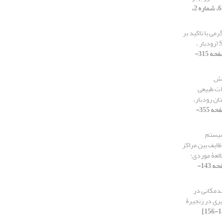
[دوره 6، شماره 2،
ی با تاکید بر
مدیریت مخاطرات با استفاده از روش SCS (رودبار ،
[دوره 3، شماره 4، 1395، صفحه 315-
نش
ات طبیعی
ن رودبار،
[دوره 9، شماره 4، 1401، صفحه 355-
سیستم
ظایف بین مراکز
العۀ موردی:
[دوره 4، شماره 2، 1396، صفحه 143-
ندمکانی در
ری در زنجیرۀ