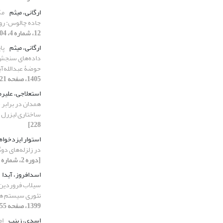
ارگانی، میثم
مک
جاده چالوس: رو
12، شماره 4، 1404، صفحه 297-302]
ارگانی، میثم
پا
حوضۀ عبدالله‌آب
1405، صفحه 21-36]
استعلاجی، علیر
همدان در برابر 
ساختاری لیزرل
228]
استوار ایزدخواه
در زلزله‌های دوگ
[دوره 2، شماره 2، 1394، صفحه 157-170]
اسدافروز، آیدا
تئوری سیستم ‏ها و 
1399، صفحه 55-75]
اسدی، زینب
ام