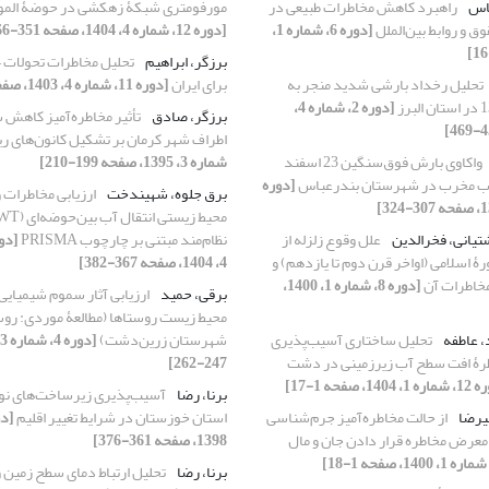
باس
راهبرد کاهش مخاطرات طبیعی در
مورفومتری شبکۀ زهکشی در حوضۀ الموت
وق و روابط بین‌الملل
[دوره 6، شماره 1،
[دوره 12، شماره 4، 1404، صفحه 351-366]
برزگر، ابراهیم
تحلیل رخداد بارشی شدید منجر به
برای ایران
[دوره 11، شماره 4، 1403، صفحه 355-366]
[دوره 2، شماره 4،
برزگر، صادق
تأثیر مخاطره‌آمیز کاهش 
اطراف شهر کرمان بر تشکیل کانون‌های ر
واکاوی بارش فوق‌سنگین 23 اسفند
شماره 3، 1395، صفحه 199-210]
[دوره
برق جلوه، شهیندخت
ارزیابی مخاطرات 
یانی، فخرالدین
علل وقوع زلزله از
نظام‌مند مبتنی بر چارچوب PRISMA
ۀ اسلامی (اواخر قرن دوم تا یازدهم) و
4، 1404، صفحه 367-382]
مخاطرات آن
[دوره 8، شماره 1، 1400،
برقی، حمید
ارزیابی آثار سموم شیمیایی
محیط زیست روستاها (مطالعۀ موردی: رو
 عاطفه
تحلیل ساختاری آسیب‌پذیری
شهرستان زرین‌دشت)
رۀ افت سطح آب زیرزمینی در دشت
247-262]
1404، صفحه 1-17]
برنا، رضا
آسیب‌پذیری زیرساخت‌های نو
یرضا
از حالت مخاطره‌آمیز جرم‌شناسی
استان خوزستان در شرایط تغییر اقلیم
ر معرض مخاطره قرار دادن جان و مال
1398، صفحه 361-376]
برنا، رضا
تحلیل ارتباط دمای سطح زمین