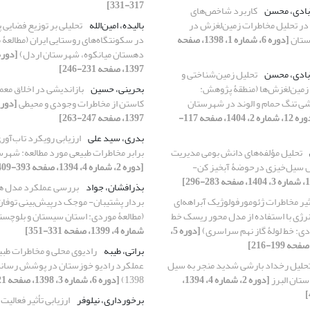
317-331]
بادی، محسن
کاربرد شاخص‌های
در تحلیل مخاطرات زمین‌لغزش در
بالیده، امین‌الله
تحلیلی بر توزیع فضایی
رستان
[دوره 6، شماره 1، 1398، صفحه
در سکونتگاه‌های روستایی ایران (مطالعۀ 
دهستان میانکوه، شهرستان اردل)
1397، صفحه 231-246]
بادی، محسن
تحلیل زمین‌شناختی و
زمین‌لغزش‌ها (منطقۀ پژوهش:
بحرینی، حسین
بازاندیشی در اخلاق معم
 تنگ حمام و الوند در شهرستان
کاستن از مخاطرات وجودی و محیطی
[دوره 12، شماره 2، 1404، صفحه 117-
1397، صفحه 247-263]
بدری، سید علی
ارزیابی رویکرد تاب‌آور
تحلیل مؤلفه‌های دانش بومی مدیریت
برابر مخاطرات طبیعی مورد مطالعه: شهرس
ل سیل‌خیزی درحوضۀ آبخیز کن-
[دوره 2، شماره 4، 1394، صفحه 393-409]
بذرافشان، جواد
بررسی عملکرد مدل ه
ثیر مخاطرات ژئومورفولوژیک آبراهه‌ای
بردار پشتیبان- موجک درپیش‌بینی توفان
انرژی با استفاده از مدل محور ریسک خط
(مطالعۀ موردی: استان سیستان و بلوچست
ردی: خط لولۀ گاز نهم سراسری)
[دوره 5،
شماره 4، 1399، صفحه 331-351]
براتی، طیبه
رادیوی محلی و مخاطرات طب
حلیل رخداد بارشی شدید منجر به سیل
عملکرد رادیو خوزستان در پوشش رسانه‌
[دوره 2، شماره 4، 1394،
1398)
[دوره 6، شماره 3، 1398، صفحه 221-237]
برخورداری، نیلوفر
ارزیابی تأثیر فعالیت