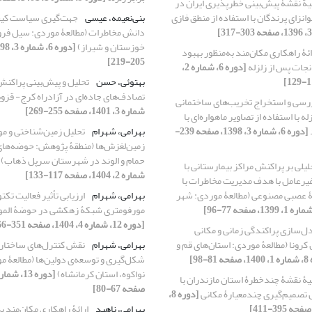
یة نقشۀ پیش‌بینی خطرپذیری ایران در
لوانزای پرندگان با استفاده از منطق فازی
بنی‌نعیمه، عیسی
جهت‌گیری سیاست کیفر
خوزستان و شیراز)
ائۀ راهکاری مکان‌مند به‌منظور بهبود
205-219]
نجات پس از زلزله
[دوره 6، شماره 2،
بهتوئی، حسن
تحلیل و پیش‌بینی پراکنش
تصادف‌های جاده‌ای در آزادراه کرج- قزو
رسی و استخراج تخریب‌های ساختمانی
شماره 3، 1401، صفحه 255-269]
ه با استفاده از تصاویر ماهواره‌ای با
[دوره 6، شماره 3، 1398، صفحه 239-
بهرامی، شهرام
تحلیل زمین‌شناختی و م
زمین‌لغزش‌ها (منطقۀ پژوهش: حوضه‌ها
حمام و الوند در شهرستان سرپل ذهاب)
لیلی بر پراکنش مراکز بیمارستانی با
شماره 2، 1404، صفحه 117-133]
یرعامل با هدف مدیریت مخاطرات با
ۀ عصبی مصنوعی (مطالعۀ موردی: شهر
بهرامی، شهرام
ارزیابی تأثیر فعالیت تکت
مورفومتری شبکۀ زهکشی در حوضۀ الموت
[دوره 12، شماره 4، 1404، صفحه 351-366]
ل‌سازی پراکندگی زمانی و مکانی
ونا (مطالعۀ موردی: استان‌های قم و
بهرامی، شهرام
نقش کنترل‌های ساختار
8-98]
شکل‌گیری و توسعه‌ی دولین‌ها (مطالعۀ 
نواکوه، استان کرمانشاه)
یۀ نقشۀ چندخطرۀ استان مازندران با
صفحه 67-80]
ل تصمیم‌گیری چندمعیارۀ مکانی
[دوره 8،
بهرامی، ناهید
ارائۀ راهکاری مکان‌مند ب