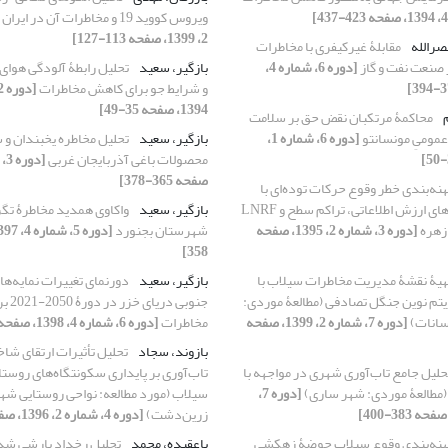
ویروس‌ کووید 19 و مخاطرات آن در ایران
2، 1399، صفحه 113-127]
صرالله
مقابلۀ غیرکیفری با مخاطرات
صنعت نفت و گاز
[دوره 6، شماره 4،
بازگیر، سعید
تحلیل رابطۀ آلودگی هوای 
و شرایط جو برای کاهش مخاطرات
1394، صفحه 35-49]
م
محاکمۀ مرتکبان نقض حق بر سلامت
 عمومیِ مونسانتو
[دوره 6، شماره 1،
بازگیر، سعید
تحلیل مخاطره یخبندان و
محصولات باغی آذربایجان غربی
صفحه 365-378]
هنه‌بندی خطر وقوع حرکات توده‌ای با
استفاده از مدل‌های ارزش اطلاعاتی، تراکم سطح و LNRF
بازگیر، سعید
واکاوی همدید مخاطرۀ تگ
زهره
[دوره 3، شماره 2، 1395، صفحه
شهرستان بجنورد
358]
هیۀ نقشۀ مدیریت مخاطرات سیلاب با
بازگیر، سعید
دورنمای تغییرات نمایه‌ه
یتم نوین جنگل‌ تصادفی (مطالعۀ موردی:‌
جنوبی د
سانات)
[دوره 7، شماره 2، 1399، صفحه
مخاطرات
[دوره 6، شماره 4، 1398، صفحه 395-421]
بازوند، سجاد
تحلیل تأثیرات ارتقای شا
حلیل جامع تاب‌آوری شهری در مواجهه با
تاب‌آوری بر پایداری سکونتگاه‌های روستا
(مطالعۀ موردی: شهر ساری)
[دوره 7،
سیلاب (مورد مطالعه: نواحی روستایی ش
زرین‌دشت)
[دوره 4، شماره 2، 1396، صفحه 103-121]
هنه‌بندی وقوع سیلاب حوضۀ زهکشی
باعقیده، محمد
تحلیل رخداد بارشی شدی