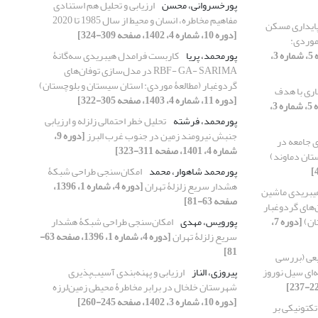
پورخسروانی، محسن
ارزیابی و تحلیل هم استنادی
مفاهیم مخاطره، انسان و محیط از سال 1985 تا 2020
 پایداری مسکن
[دوره 10، شماره 4، 1402، صفحه 309-324]
موردی:
[دوره 5، شماره 3،
پورمحمد، پریا
کاربست فرامدل هیبریدی سه‌گانۀ
RBF- GA- SARIMA در مدل‌سازی توفان‌های
گردوغبار (مطالعۀ موردی: استان سیستان و بلوچستان)
اری با هدف
[دوره 11، شماره 4، 1403، صفحه 305-322]
[دوره 5، شماره 3،
پورمحمد، فرشته
تحلیل خطر احتمالی زلزله و ارزیابی
جنبش نیرومند زمین در جنوب غرب البرز
[دوره 9،
ی جامعه در
شماره 4، 1401، صفحه 311-323]
تان دماوند)
پورمحمد شاهوار، محمد
امکان‌سنجی طراحی شبکۀ
هشدار سریع زلزلۀ تهران
[دوره 4، شماره 1، 1396،
یبریدی ماشین
صفحه 63-81]
‌های گردوغبار
ان)
[دوره 7،
پورویس، مهدی
امکان‌سنجی طراحی شبکۀ هشدار
سریع زلزلۀ تهران
[دوره 4، شماره 1، 1396، صفحه 63-
81]
یعی (بررسی
ای سیل نوروز
پیروزی، الناز
ارزیابی و پهنه‌بندی آسیب‌پذیری
شهرستان خلخال در برابر مخاطرۀ محیطی زمین‌لرزه
[دوره 10، شماره 3، 1402، صفحه 245-260]
 تکتونیکی بر