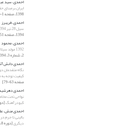
احمدی، سید ع
ایران برمبنای حق
1398، صفحه 1-16]
احمدی، فریبرز
سیل 28 تیر 1394 در استان البرز
1394، صفحه 451-469]
احمدی، محمود
1392 مولد سیلاب مخرب در شهرستان بندرعباس
2، شماره 3، 1394، صفحه 307-324]
احمدی دانش آشت
نگاه متقدمان دور
کیفیت توجه به ‌
صفحه 63-79]
احمدی دهرشید،
نواحی تحت مخاط
کبودرآهنگ
[دوره 12، شماره 1، 
احمدی منش، عل
بالینی تا جرم د
دیگری
[دوره 8، شماره 1، 1400، صفحه 1-18]