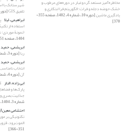
مخاطره‌آمیز مستعد گردوغبار در دوره‌های مرطوب و
خشک حوضه دجله و فرات: الگوریتم فرا ابتکاری و
تلفیق GIS
[دوره 11، شماره 1، 1403، صفحه
یادگیری ماشین
[دوره 10، شماره 4، 1402، صفحه 355-
ابراهیمی، لیلا
پ
370]
استفاده از تکنی
(نمونۀ موردی: 
1404، صفحه 51-64]
ابریشمی، حمید
ربا
[دوره 3، شماره 1، 1395، صفحه 47-60]
ابریشمی، حمید
انتخاب نامناسب 
آن
[دوره 4، شماره 4، 1396، صفحه 403-418]
ابی زاده، الناز
ک
پارک‌ها و فضاهای
جذابیت بصری و
شماره 3، 1404، صفحه 233-250]
احتشامی معین‌آ
تکتونیکی بر م
الموت‌رود، قزوی
351-366]