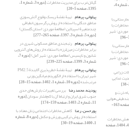
گیلان‌غرب برای مدیریت مخاطرات
[دوره 3، شماره 1،
[دوره 2، شماره 4،
1395، صفحه 5-20]
پهلوانی، پرهام
تهیۀ نقشۀ ریسک وقوع آتش‌سوزی
مارستانی با
مناطق جنگلی با استفاده از روش رگرسیون انطباقی
مخاطرات با
چندمتغیرۀ اسپیلاین (مطالعۀ موردی: استان گلستان)
 موردی: شهر
[دوره 5، شماره 3، 1397، صفحه 265-277]
پهلوانی، پرهام
رتبه‌بندی مناطق مسکونی شهری در
ارستانی با
برابر مخاطرات زمین‌لرزه با استفاده از روش‌های آنتروپی
مخاطرات با
شانون و تاپسیس (مطالعۀ موردی: شهر آمل)
[دوره 7،
 موردی: شهر
شماره 3، 1399، صفحه 225-239]
پهلوانی، پرهام
تهیۀ نقشۀ خطرپذیری آلایندۀ PM2.5
ات زراعی
شهر تهران با استفاده از الگوریتم میانگین وزنی
منیت غذایی
مرتب‌شده
[دوره 10، شماره 1، 1402، صفحه 15-28]
پودینه، محمد رضا
بررسی تغییرات بارش‌های حدی
ه ذرت و
جنوب شرق ایران و ارتباط آن با کم‌فشار سودان
[دوره
چندطیفی هوایی
11، شماره 2، 1403، صفحه 159-174]
[دوره 7، شماره 2، 1399، صفحه 163-
پورحسن، رعنا
کاهش مخاطرات اجتماعی زنان معتاد با
استفاده از روش ترکیبی ورزش و مکمل
[دوره 8، شماره
اهش مخاطرات
1، 1400، صفحه 19-30]
[دوره 12، شماره 4، 1404، صفحه