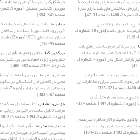
بررسی تأثیر هندسۀ پلان و انحنای بدنۀ
در شکل‌گیری جزیرۀ گرمایی و مخاطرات آن
 لرزه‌ای ساختمان‌های بلند دارای سازۀ
موردی: کلانشهر اصفهان)
3-47]
صفحه 341-354]
نمای پایا در برابر زلزله برای
برنا، رضا
پایش خشکسالی هیدرولوژیک
ن‌مرتبه: مرور دامنه
[دوره 10، شماره 2،
آبریز رودخانۀ شور با استفاده از شاخ
جریان رودخانه‌ای (SDI)
صفحه 95-115]
ا
بررسی تأثیر فرم ساختمان‌های بلند
‌ای آنها با هدف کاهش مخاطرات زلزله
بزرگمهر، کیا
تحلیل جامع تاب‌آوری شهری
یر پارامتر شکل پلان
[دوره 4، شماره 1،
خطر وقوع زلزله (مطالعۀ موردی: شهر سا
شماره 4، 1399، صفحه 383-400]
عوامل موثردر ایجاد غلظت فلزات
بستانی، علیرضا
بررسی اقدامات اثربخ
ار هوای کلانشهر تهران و مخاطرات آن
محلی در کاهش آثار خشکسالی در سکونتگ
روستایی شهرستان داراب
صفحه 367-382]
واکاوی همدید مخاطرۀ تگرگ در
د
[دوره 5، شماره 4، 1397، صفحه 339-
بلواسی، ایمانعلی
مقایسۀ مدل شبکۀ عص
فرایند تحلیل سلسله‌مراتبی در ارزیابی خ
[دوره 2، شماره 2، 1394، صفحه 225-250]
واکاوی ماهیت و آثار مخاطره‌آمیز عدم
ستناد مبانی حقوق ایران و اسناد بین
بمانیان، محمدرضا
تأثیر هندسۀ پلان و 
پیچشی بر آسیب اجزای غیرسازه‌ای ساختما
برابر زلزله
[دوره 9، شماره 1، 1401، صفحه 69-87]