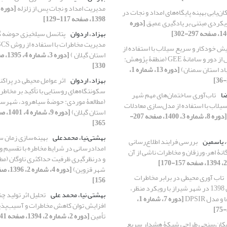
مدیریت امداد و نجات پس از زلزله
ان‌یابی بهینه پایگاه‌های امداد و نجات در
1398، صفحه 117-129]
یکردی مبتنی بر یادگیری عمیق
[دوره
بهزاد، اردوان
پتانسل سیلخیزی حوضه گرم
یش خودکار و سریع سیلاب با استفاده از
استان گیلان )
داده‌های سنجش از دور و سامانۀ GEE (منطقۀ پژوهش:
330]
اد استان سمنان)
[دوره 13، شماره 1،
بهزاد، اردوان
اثر عوامل محیطی در پراک
سکونتگاه‌های روستایی با تأکید بر مخاطر
ضا
تاب‌آوری ساختمان‌های مهم شهر
(مطالعۀ موردی: حوضۀ سیاهرود، شهرستا
سیلاب با استفاده از مدل‌سازی معادلات
استان گیلان)
[دوره 8، شماره 3، 1400، صفحه 207-
365]
بهشتی‌نیا، محمدعلی
بهینه‌سازی زمان 
، یاسمین
بررسی فرایند اطلاع‌رسانی
امدادرسانی در شرایط مخاطره با تقسیم و
انۀ اهر– ورزقان و مخاطرات ناشی از آن
و درنظرگیری ظرفیت حداکثری ناوگان (مط
شهر قزوین)
تاب ‏آوری محیطی در برابر مخاطرات
156]
سیلاب فروردین 1398 در شهر شیراز با رویکرد منظر،
بهشتی نیا، محمد علی
تحلیل اثر تولید چ
مدل DPSIR
[دوره 7، شماره 1،
افزایش توان کاهش مخاطرات و آسیب‌پذی
تأمین
[دوره 2، شماره 2، 1394، صفحه 141-156]
کان‌سنجی طراحی شبکۀ هشدار سریع