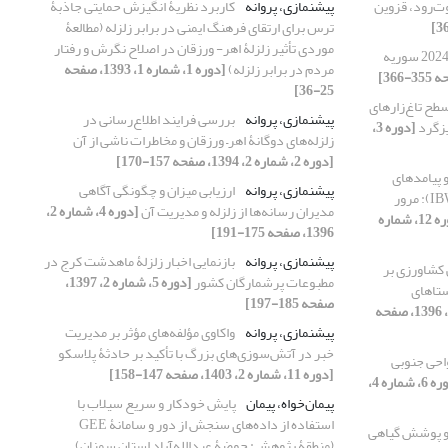
‌رود، قزوین
پیشنمازی، پروانه
کاربرد نظریۀ انگیزش حمایتی جاذبۀ
ترس برای ارتقای فرهنگ ایمنی در برابر زلزله (مطالعۀ
موردی تأثیر زلزلۀ اهر- ورزقان در اصلاح نگرش و رفتار
تحلیل مخاطرات تحولات 2024 سوریه
مردم در برابر زلزله)
[دوره 1، شماره 1، 1393، صفحه
25-36]
سطح تاغ‌زارهای
پیشنمازی، پروانه
بررسی فرایند اطلاع‌رسانی در
یزگرد
[دوره 3،
زلزله‌های دوگانۀ اهر– ورزقان و مخاطرات ناشی از آن
[دوره 2، شماره 2، 1394، صفحه 157-170]
و پیامدهای
پیشنمازی، پروانه
ارزیابی میزان و چگونگی آگاهی
محیط ‌زیستی انتقال آب بین‌حوضه‌ای (IBWT): مرور
مدیران رسانه‌ها از زلزله و مدیریت آن
[دوره 4، شماره 2،
[دوره 12، شماره
1396، صفحه 175-191]
پیشنمازی، پروانه
بازنمایی اخبار زلزلۀ ماهدشت کرج در
 کشاورزی بر
مطبوعات پرشمارگان کشور
[دوره 5، شماره 2، 1397،
ستاهای
صفحه 185-197]
[دوره 4، شماره 3، 1396، صفحه
پیشنمازی، پروانه
واکاوی مؤلفه‌های مؤثر بر مدیریت
خبر در آتش‌سوزی‌های بزرگ با تأکید بر حادثۀ پلاسکو
احی جنوبی
[دوره 11، شماره 2، 1403، صفحه 147-158]
[دوره 6، شماره 4،
پیمان‌خواه، پیمان
پایش خودکار و سریع سیلاب با
استفاده از داده‌های سنجش از دور و سامانۀ GEE
 و پوشش گیاهی
(منطقۀ پژوهش: حوضۀ عبدالله‌آباد استان سمنان)