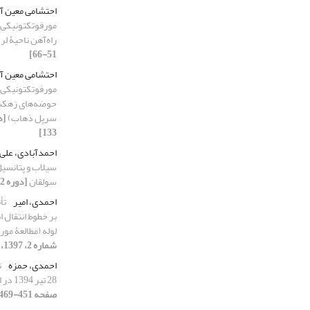
احتشامی معین آ
مورفوتکتونیکی 
راه‌آهن ناحیۀ ل
51-66]
احتشامی معین آ
مورفوتکتونیکی 
حوضه‌های زهکشی
سرپل ذهاب)
133]
احمدآبادی، علی
سیلاب و پتانسی
سولقان
[دوره 12، شماره 3، 1404، صفحه 283-296]
احمدی، امیر
تأ
بر خطوط انتقال 
لوله (مطالعۀ مو
شماره 2، 1397، صفحه 199-216]
احمدی، حمزه
ت
28 تیر 1394 در استان البرز
صفحه 451-469]