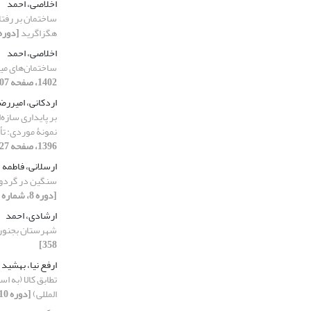
اخلاصی، احمد
ساختمان بر رفتار
هگزاگرید
[دوره 8، شماره 1، 1400، صفحه 1
اخلاصی، احمد
ساختمان‌های میا
1402، صفحه 107-119]
اردکانی، امیررض
بر پایداری سازه
نمونۀ موردی: تأث
1396، صفحه 27-42]
ارسلانی، فاطمه
سنگین در گردوغب
[دوره 8، شماره 4، 1400، صفحه 321-335]
ارشادی، احمد
شهرستان بجنور
358]
ارفع نیا، بهشید
تطابق کالا (به ا
المللی)
[دوره 10، شماره 2، 1402، صفحه 153-164]