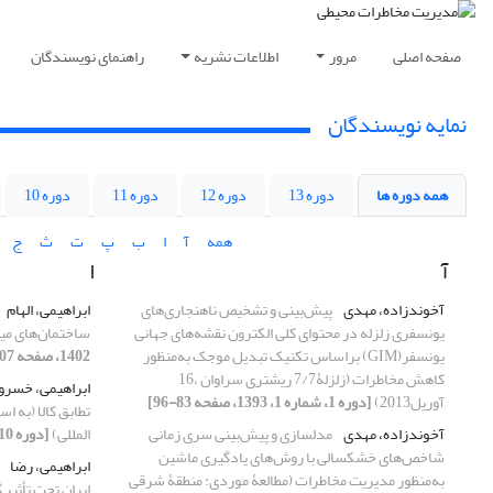
صفحه اصلی
مرور
اطلاعات نشریه
راهنمای نویسندگان
نمایه نویسندگان
همه دوره ها
دوره 13
دوره 12
دوره 11
دوره 10
همه
آ
ا
ب
پ
ت
ث
ج
آ
ا
آخوندزاده، مهدی
پیش‌بینی و تشخیص ناهنجاری‌های
ابراهیمی، الهام
یونسفری زلزله در محتوای کلی الکترون نقشه‌های جهانی
ساختمان‌های میا
یونسفر(GIM) براساس تکنیک تبدیل موجک به‌منظور
1402، صفحه 107-119]
کاهش مخاطرات (زلزلۀ7/7 ریشتری سراوان ،16
ابراهیمی، خسرو
آوریل2013)
[دوره 1، شماره 1، 1393، صفحه 83-96]
تطابق کالا (به ا
آخوندزاده، مهدی
مدلسازی و پیش‌بینی سری زمانی
المللی)
[دوره 10، شماره 2، 1402، صفحه 153-164]
شاخص‌های خشکسالی با روش‌های یادگیری ماشین
ابراهیمی، رضا
به‌منظور مدیریت مخاطرات (مطالعۀ موردی: منطقۀ شرقی
ایران تحت تأثیر