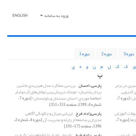
ورود به سامانه
ENGLISH
دوره 3
دوره 2
دوره 1
ق
ک
گ
ل
م
ن
و
ه
ی
پ
هری در برابر
پارسی، احسان
بررسی عملکرد مدل هیبریدی ماشین
 آنتروپی
بردار پشتیبان- موجک درپیش‌بینی توفان‌های گردوغبار
مل)
[دوره 7،
(مطالعۀ موردی: استان سیستان و بلوچستان)
[دوره 7،
شماره 4، 1399، صفحه 331-351]
ه کووید-19 و تحولات آموزش
پارسی‌زاده، فرخ
ارزیابی میزان و چگونگی آگاهی
زها
[دوره 7،
مدیران رسانه‌ها از زلزله و مدیریت آن
[دوره 4، شماره 2،
1396، صفحه 175-191]
انی اپیدمی
پارسی زاده، فرخ
بازنمایی اخبار زلزلۀ ماهدشت کرج در