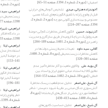
اصفهان)
[دوره 2، شماره 1، 1394، صفحه 51-65]
[دوره 2، شماره 4، 1394، صفحه 423-437]
آخوندزاده هنزائی، مهدی
تشخیص آنومالی‌‌های حرارتی
ابراهیمی، سید ن
قبل از وقوع زلزله با تلفیق الگوریتم‌های شبکة عصبی
زیست‌محیطی در 
مصنوعی و بهینه‌سازی کلونی مورچه
[دوره 2، شماره 2،
1398، صفحه 377-394]
1394، صفحه 207-224]
ابراهیمی، شهرا
آذرنیوند، حسین
الگوی کاهش مخاطرات کم‌آبی حوضۀ
در دادگاه افکار
هیدرولوژیک دریاچۀ ارومیه از طریق سازگاری و مدیریت
1398، صفحه 33-50]
راهبردی
[دوره 9، شماره 2، 1401، صفحه 189-204]
ابراهیمی، لیلا
پ
آقائی، سید داود
تعهدات محیط زیستی دولت‌ها در
کاهش مخاطرات زیست‌محیطی
[دوره 8، شماره 3، 1400،
در حوضة آبخیز 
صفحه 301-320]
141-153]
آل بویه، علی
واکاوی ماهیت و آثار مخاطره‌آمیز عدم
ابراهیمی، لیلا
ت
تطابق کالا (به استناد مبانی حقوق ایران و اسناد بین
استفاده از الگور
المللی)
[دوره 10، شماره 2، 1402، صفحه 153-164]
حوضۀ آبخیز لوا
آل شیخ، علی اصغر
تحلیل عدم قطعیت ریسک مخاطرۀ
181-196]
آتش‌سوزی جنگل مبتنی بر نظریۀ شهود دمپستر- شافر
ابراهیمی، لیلا
ت
(مطالعۀ موردی: بخشی از جنگل‌های کرمانشاه)
[دوره 8،
خطر وقوع زلزله 
شماره 4، 1400، صفحه 413-430]
شماره 4، 1399، صفحه 383-400]
آل شیخ، علی اصغر
تحلیل حساسیت کانون‌های
ابراهیمی، لیلا
پ