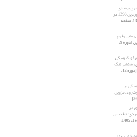
ی بر‌مبنای
دانش مخاطرات (مطالعۀ موردی: سیل فروردین 1398 در
[دوره 6، شماره 3، 1398، صفحه
 زمانی وقوع
ین
[دوره 9،
ورفوتکتونیکی
ی زهکشی تنگ
[دوره 12،
ونیکی بر
‌رود، قزوین
ی در
موردی: تاقدیس
[دوره 13، شماره 1، 1405،
ه‌منظور بهبود